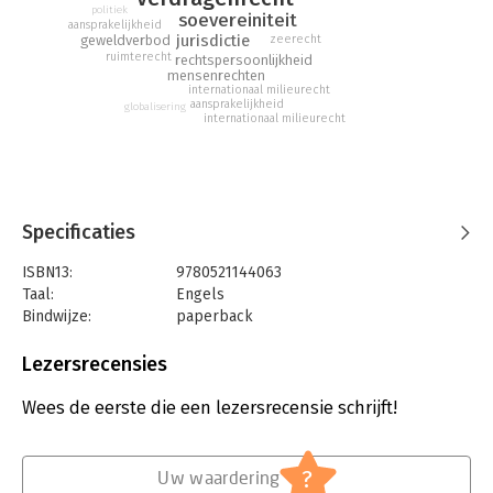
energy into the subject. Footnotes point students to the wider
politiek
soevereiniteit
aansprakelijkheid
academic debate while chapter introductions and final remarks
jurisdictie
zeerecht
geweldverbod
reinforce learning.
ruimterecht
rechtspersoonlijkheid
mensenrechten
internationaal milieurecht
aansprakelijkheid
globalisering
internationaal milieurecht
Specificaties
ISBN13:
9780521144063
Taal:
Engels
Bindwijze:
paperback
Aantal pagina's:
374
Uitgever:
Cambridge University Press
Lezersrecensies
Druk:
1
Verschijningsdatum:
28-3-2013
Wees de eerste die een lezersrecensie schrijft!
Hoofdrubriek:
Juridisch
Jongbloed:
Internationaal recht - algemeen
?
Uw waardering