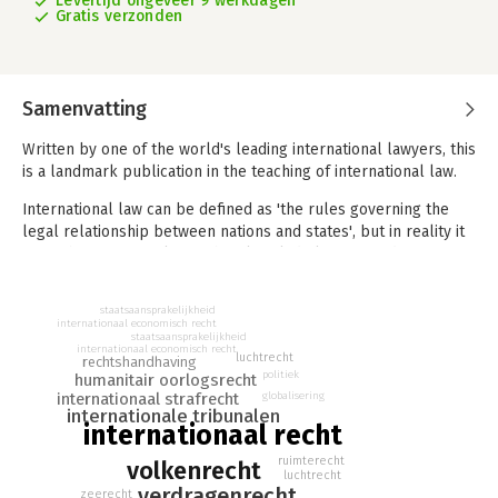
Levertijd ongeveer 9 werkdagen
Gratis verzonden
Samenvatting
Written by one of the world's leading international lawyers, this
is a landmark publication in the teaching of international law.
International law can be defined as 'the rules governing the
legal relationship between nations and states', but in reality it
is much more complex, with political, diplomatic and socio-
economic factors shaping the law and its application.
staatsaansprakelijkheid
This refreshingly clear, concise textbook encourages students
internationaal economisch recht
to view international law as a dynamic system of organizing the
staatsaansprakelijkheid
internationaal economisch recht
world. Bringing international law back to its first principles, the
luchtrecht
rechtshandhaving
politiek
humanitair oorlogsrecht
book is organised around four questions: where does it come
globalisering
internationaal strafrecht
from? To whom does it apply? How does it resolve conflict?
internationale tribunalen
What does it say?
internationaal recht
ruimterecht
Building on these questions with both academic rigour and
volkenrecht
luchtrecht
clarity of expression, Professor Klabbers breathes life and
verdragenrecht
zeerecht