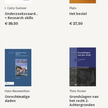
15. The global economy
I. Curry-Sumner
Plato
International Law
International Law
Part III: The surroundings of international law
Onderzoeksvaardigheden
Het bestel
2nd Edition
16. Domestic courts and their relationship with international law
= Research skills
17. The politics and ethics of international law and global
€ 39,50
€ 27,50
governance
18. By way of conclusion
Bekijk alle boeken
Bibliography
Index
Hans Nieuwenhuis
Theo Rosier
Onrechtmatige
Grondslagen van
daden
het recht 2:
Achtergronden