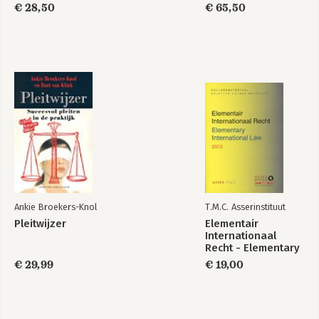
€ 28,50
€ 65,50
Ankie Broekers-Knol
T.M.C. Asserinstituut
Pleitwijzer
Elementair
Internationaal
Recht - Elementary
International Law
€ 29,99
€ 19,00
2015