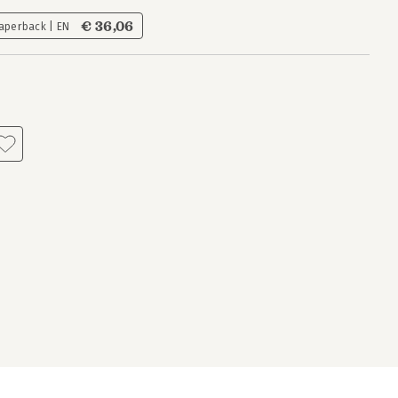
€ 36,06
aperback | EN
s