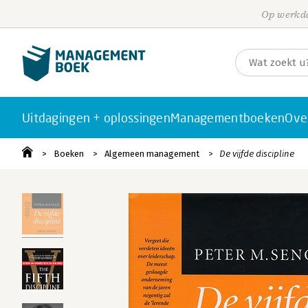
Op werkda
Uitdagingen + oplossingen
Managementboeken
Ove
Boeken
Algemeen management
De vijfde discipline