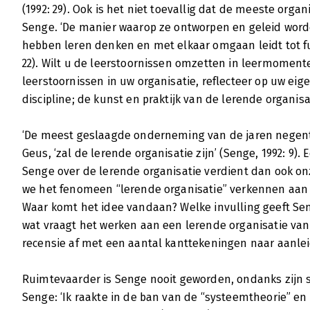
(1992: 29). Ook is het niet toevallig dat de meeste orga
Senge. ‘De manier waarop ze ontworpen en geleid wor
hebben leren denken en met elkaar omgaan leidt tot f
22). Wilt u de leerstoornissen omzetten in leermomente
leerstoornissen in uw organisatie, reflecteer op uw eig
discipline; de kunst en praktijk van de lerende organisa
‘De meest geslaagde onderneming van de jaren negentig
Geus, ‘zal de lerende organisatie zijn’ (Senge, 1992: 9)
Senge over de lerende organisatie verdient dan ook on
we het fenomeen “lerende organisatie” verkennen aan
Waar komt het idee vandaan? Welke invulling geeft Seng
wat vraagt het werken aan een lerende organisatie van
recensie af met een aantal kanttekeningen naar aanlei
Ruimtevaarder is Senge nooit geworden, ondanks zijn 
Senge: ‘Ik raakte in de ban van de “systeemtheorie” en 