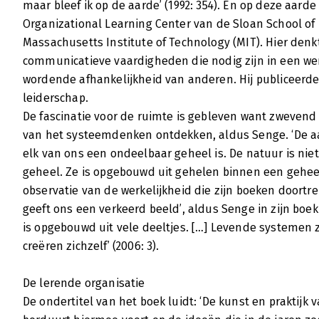
maar bleef ik op de aarde’ (1992: 354). En op deze aarde 
Organizational Learning Center van de Sloan School o
Massachusetts Institute of Technology (MIT). Hier den
communicatieve vaardigheden die nodig zijn in een we
wordende afhankelijkheid van anderen. Hij publiceerd
leiderschap.
De fascinatie voor de ruimte is gebleven want zwevend 
van het systeemdenken ontdekken, aldus Senge. ‘De aa
elk van ons een ondeelbaar geheel is. De natuur is ni
geheel. Ze is opgebouwd uit gehelen binnen een geheel’ 
observatie van de werkelijkheid die zijn boeken doort
geeft ons een verkeerd beeld’, aldus Senge in zijn boe
is opgebouwd uit vele deeltjes. […] Levende systemen
creëren zichzelf’ (2006: 3).
De lerende organisatie
De ondertitel van het boek luidt: ‘De kunst en praktijk 