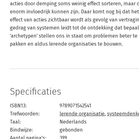
acties door demping soms weinig effect sorteren, maar d
enorm invloedrijk kunnen zijn. Daar komt nog bij dat het
effect van acties zichtbaar wordt als gevolg van vertrag
gedrag van systemen leidt tot de ontdekking dat bepaa
'archetypen' stellen ons in staat om problemen beter te
pakken en aldus lerende organisaties te bouwen.
Specificaties
ISBN13:
9789071542541
Trefwoorden:
lerende organisatie
,
systeemdenk
Taal:
Nederlands
Bindwijze:
gebonden
Aantal pagina's:
399