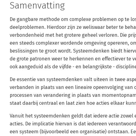
Samenvatting
De gangbare methode om complexe problemen op te losse
deelproblemen. Hierdoor zijn ze weliswaar beter te beh
verbondenheid met het grotere geheel verloren. Die prijs
een steeds complexer wordende omgeving opereren, om
beslissingen te groot wordt. Systeemdenken biedt hiervo
de grote patronen weer te herkennen en effectiever te
ook aangeduid als de vijfde - en belangrijkste - discipli
De essentie van systeemdenken valt uiteen in twee aspe
verbanden in plaats van een lineaire opeenvolging van 
processen van verandering in plaats van momentopname
staat daarbij centraal en laat zien hoe acties elkaar k
Vanuit het systeemdenken geldt dat iedere actie zowel 
acties. De implicatie hiervan is dat iedereen verantwoor
een systeem (bijvoorbeeld een organisatie) ontstaan. Ee