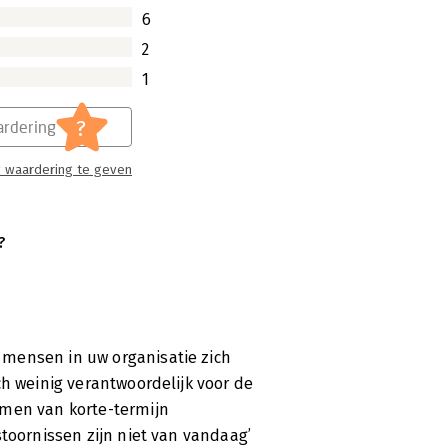
6
2
1
?
rdering
 waardering te geven
?
mensen in uw organisatie zich
ch weinig verantwoordelijk voor de
rmen van korte-termijn
stoornissen zijn niet van vandaag’