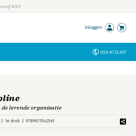
 vanaf €20
Inloggen
010-4731397
Personen
Trefwoorden
pline
 de lerende organisatie
1e druk
9789071542541