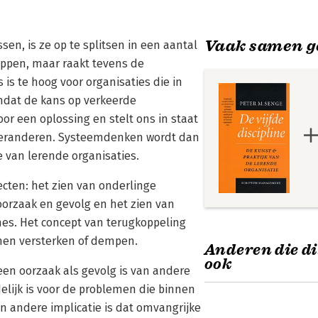
Vaak samen g
n, is ze op te splitsen in een aantal
appen, maar raakt tevens de
 is te hoog voor organisaties die in
dat de kans op verkeerde
or een oplossing en stelt ons in staat
 veranderen. Systeemdenken wordt dan
ne van lerende organisaties.
cten: het zien van onderlinge
oorzaak en gevolg en het zien van
s. Het concept van terugkoppeling
unnen versterken of dempen.
Anderen die di
ook
een oorzaak als gevolg is van andere
delijk is voor de problemen die binnen
n andere implicatie is dat omvangrijke