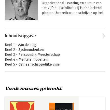
Organizational Learning en auteur van 
'De Vijfde Discipline'. Hij is een erkend 
pionier, theoreticus en schrijver op het 
gebied van managementinnovatie.
Andere boeken door Peter Senge
Inhoudsopgave
Deel 1 - Aan de slag
Deel 2 - Systeemdenken
Deel 3 - Persoonlijk Meesterschap
Deel 4 - Mentale modellen
Deel 5 - Gemeenschappelijke visie
Deel 6 - Teamleren
Deel 7 - Praktijkarena's
Deel 8 - Onontgonnen gebieden
Deel 9 - Opmerkingen tot besluit
Vaak samen gekocht
De vijfde discipline
The Fifth Discipline
Noten
Register