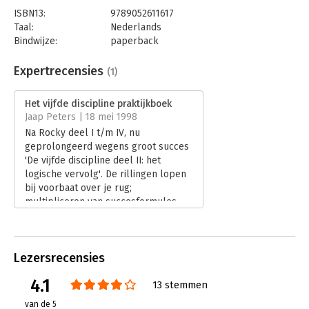
ISBN13:
9789052611617
Taal:
Nederlands
Bindwijze:
paperback
Aantal pagina's:
498
Uitgever:
Boom
Expertrecensies
(1)
Druk:
1
Verschijningsdatum:
5-1-2011
Het vijfde discipline praktijkboek
Jaap Peters | 18 mei 1998
Hoofdrubriek:
Algemeen management
Na Rocky deel I t/m IV, nu
geprolongeerd wegens groot succes
'De vijfde discipline deel II: het
logische vervolg'. De rillingen lopen
bij voorbaat over je rug;
multipliceren van succesformules,
zelfs door Peter Senge. Alsof we
daar nog niet genoeg how-to-do
boeken over hebben.
Lezersrecensies
Lees verder
4.1
13 stemmen
van de 5