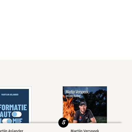
5
rtijn Aslander
Martijn Verspeek