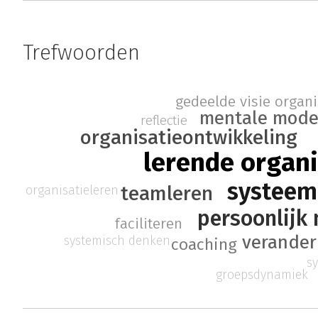
Trefwoorden
organi
gedeelde visie
mentale mode
reflectie
organisatieontwikkeling
lerende organi
systee
teamleren
organisatieleren
persoonlijk
faciliteren
verande
systemisch denken
coaching
s
groepsdynamiek