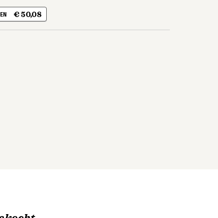
€ 50,08
 EN
ekocht