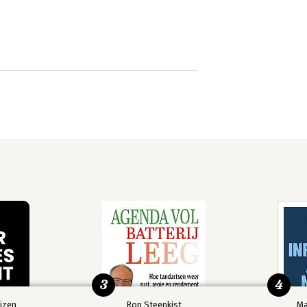
3
4
izen
Ron Steenkist
Ma