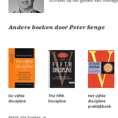
schrijver op het gebied van manag
Andere boeken door Peter Senge
De vijfde
The Fifth
Het vijfde
discipline
Discipline
discipline
praktijkboek
Bekijk alle boeken