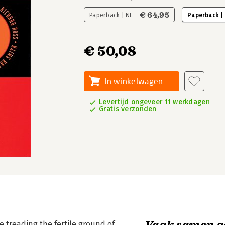
€ 64,95
Paperback | NL
Paperback |
€ 50,08
In winkelwagen
Levertijd ongeveer 11 werkdagen
Gratis verzonden
Vaak samen g
e treading the fertile ground of