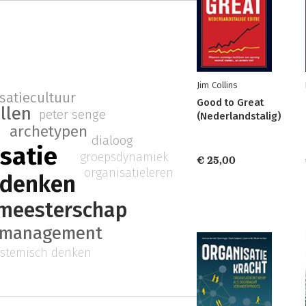
Jim Collins
satiecultuur
Good to Great
llen
peter senge
(Nederlandstalig)
archetypen
dialoog
satie
groepsdynamiek
€ 25,00
organisatieleren
mdenken
 meesterschap
rmanagement
ystemisch denken