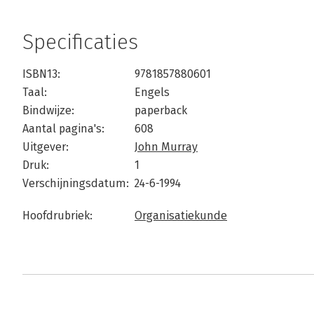
Specificaties
ISBN13:
9781857880601
Taal:
Engels
Bindwijze:
paperback
Aantal pagina's:
608
Uitgever:
John Murray
Druk:
1
Verschijningsdatum:
24-6-1994
Hoofdrubriek:
Organisatiekunde