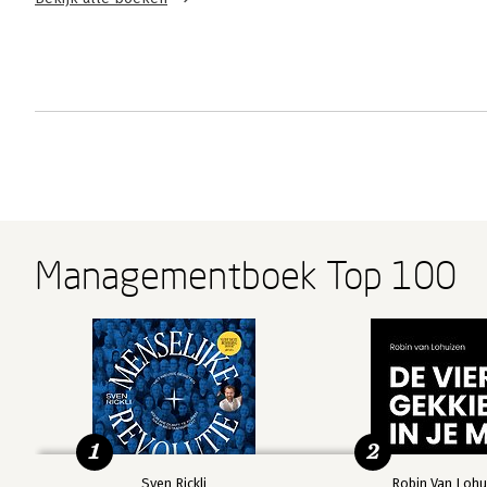
Managementboek Top 100
1
2
Sven Rickli
Robin Van Lohu