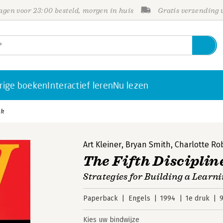
gen voor 23:00 besteld, morgen in huis
Gratis verzending
rige boeken
Interactief leren
Nu lezen
ok
Art Kleiner
,
Bryan Smith
,
Charlotte Ro
The Fifth Disciplin
Strategies for Building a Learn
Paperback
Engels
1994
1e druk
Kies uw bindwijze