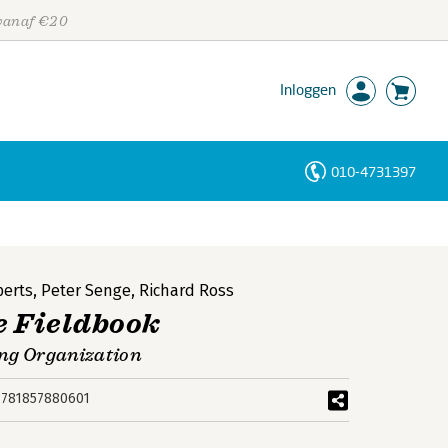
 vanaf €20
Inloggen
010-4731397
Personen
Trefwoorden
berts
,
Peter Senge
,
Richard Ross
e Fieldbook
ing Organization
9781857880601