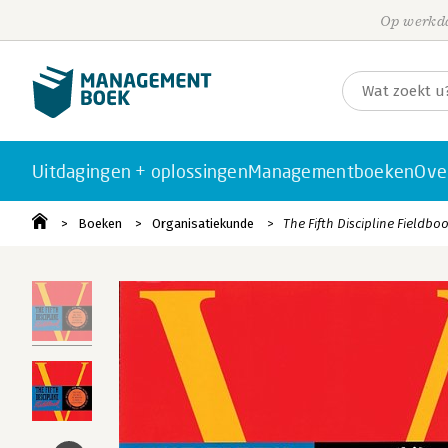
Op werkda
Uitdagingen + oplossingen
Managementboeken
Ove
Boeken
Organisatiekunde
The Fifth Discipline Fieldbo