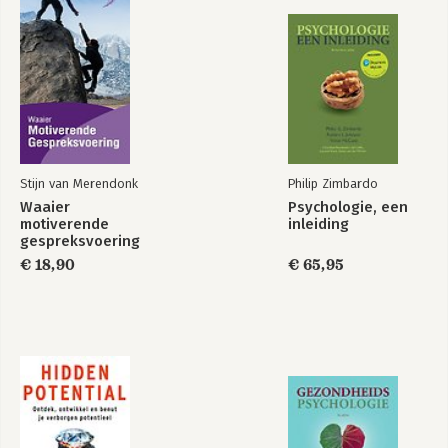
bedrijf Vidarte heeft hij als organisatiecoach binnen honderden
organisaties gewerkt met leiders en hun teams. Zijn passie
voor mensen en organisatie- en teamdynamieken benaderd
vanuit de onderstroom maken hem tot de creatieve en
inspirerende auteur van dit boek
Stijn van Merendonk
Philip Zimbardo
Waaier
Psychologie, een
motiverende
inleiding
gespreksvoering
€ 18,90
€ 65,95