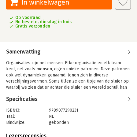
In winkelwagen
Op voorraad
Nu besteld, dinsdag in huis
Gratis verzonden
Samenvatting
Organisaties zijn net mensen. Elke organisatie en elk team
kent, net zoals mensen, eigen unieke patronen. Deze patronen,
ook wel dynamieken genaamd, tonen zich in diverse
verschijningsvormen. Soms tillen ze een tipje van de sluier op,
waarbij we zien dat er achter die sluier een wereld schuil kan
gaan. Systemisch werk en organisatieopstellingen helpen je
Specificaties
een weg te banen van die verschijnselen naar de
onderliggende laag, waar je de oorsprong van de dynamieken
ISBN13:
9789077290231
kunt vinden.
Taal:
NL
Met systemische werkvormen laten we die verschijnselen
Bindwijze:
gebonden
spreken. Ze bieden ook antwoord op verschillende vragen.
Aantal pagina's:
304
Waarom blijven bepaalde ongewenste zaken in organisaties
Uitgever:
Noorderlicht, Uitgeverij Het
Lezersrecensies