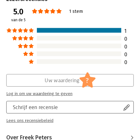
Uitgever:
STILI NOVI
5.0
Druk:
1
1 stem
Verschijningsdatum:
7-11-2013
van de 5
Hoofdrubriek:
Leiderschap
1
0
0
0
0
?
Uw waardering
Log in om uw waardering te geven
Schrijf een recensie
Lees ons recensiebeleid
Over Freek Peters