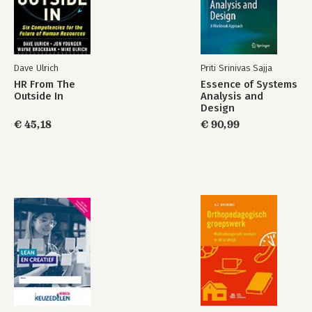
toekomst
leiderschap’, gekoppeld aan een 
tweetalig kaartspel om de eigen 
gedragspatronen te spiegelen. Zijn 
motto: nieuwe tijden vragen om nieuwe 
vormen van leiderschap.
Dave Ulrich
Priti Srinivas Sajja
HR From The
Essence of Systems
Outside In
Analysis and
Design
€ 45,18
€ 90,99
Human Capital:
Leadership cards
Chefsache
Bekijk alle boeken