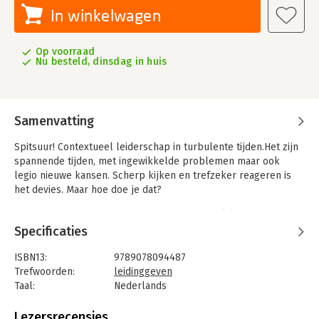
In winkelwagen
Op voorraad
Nu besteld, dinsdag in huis
Samenvatting
Spitsuur! Contextueel leiderschap in turbulente tijden.Het zijn
spannende tijden, met ingewikkelde problemen maar ook
legio nieuwe kansen. Scherp kijken en trefzeker reageren is
het devies. Maar hoe doe je dat?
In 'Spitsuur!' worden moderne wetenschappelijke inzichten op
een toegankelijke manier behandeld. Het boekje is
Specificaties
geschreven voor de praktijk, compact en kleurrijk, met
handige hulpmiddelen en praktische tips. Inhoudelijke en
ISBN13:
9789078094487
wetenschappelijke verdieping staat op een achterliggende
Trefwoorden:
leidinggeven
website.
Taal:
Nederlands
Bindwijze:
paperback
Aantal pagina's:
80
Lezersrecensies