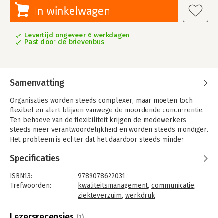
In winkelwagen
Levertijd ongeveer 6 werkdagen
Past door de brievenbus
Samenvatting
Organisaties worden steeds complexer, maar moeten toch
flexibel en alert blijven vanwege de moordende concurrentie.
Ten behoeve van de flexibiliteit krijgen de medewerkers
steeds meer verantwoordelijkheid en worden steeds mondiger.
Het probleem is echter dat het daardoor steeds minder
duidelijk is wat er nu precies van mensen binnen de organisatie
Specificaties
wordt verlangd.
De reden hiervoor is dat in de meeste organisaties nog altijd
ISBN13:
9789078622031
wordt gewerkt met organisatiemodellen die niet zijn afgestemd
Trefwoorden:
kwaliteitsmanagement
,
communicatie
,
op het doel waarvoor ze vandaag de dag nodig zijn: het
ziekteverzuim
,
werkdruk
dagelijks aan- en bijsturen van de activiteiten. 'Hou het
Taal:
Nederlands
eenvoudig' presenteert een praktijkgericht model waarmee dit
Bindwijze:
paperback
Lezersrecensies
(1)