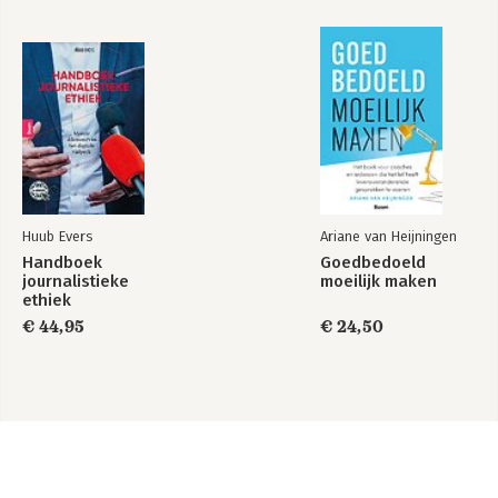
11 Van beleid naar uitvoering in de praktijk
11.1 Wat is het beleid?
11.2 Verkenning van wat er werkelijk gebeurt
11.3 Het opzetten van het procedurehandboek
11.4 Software
Literatuurlijst
Huub Evers
Ariane van Heijningen
Handboek
Goedbedoeld
journalistieke
moeilijk maken
ethiek
€ 44,95
€ 24,50