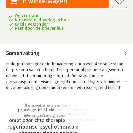
In winkelwagen
Op voorraad
Nu besteld, dinsdag in huis
Gratis verzonden
Past door de brievenbus
Samenvatting
In de persoonsgerichte benadering van psychotherapie staan
de persoon van de cliënt, diens persoonlijke belevingswereld
en wens tot verandering centraal. De basis voor de
persoonsgerichte visie is gelegd door Carl Rogers. Inmiddels is
deze benadering door onderzoek en voortschrijdend inzicht
verder genuanceerd en gespecificeerd.
In 'Persoonsgerichte therapie in de praktijk' beschrijven
therapeutische presentie
Marijke Balion, Grieteke Pool en Roelf Jan Takens de huidige
procesgerichtheid
persoonlijke ontwikkeling
effectonderzoek
interventievaardigheden
stand van zaken. Zij laten zien hoe de afgelopen jaren non-
emotiegerichte therapie
emotionele transformatie
directiviteit heeft plaatsgemaakt voor procesgerichtheid, en
rogeriaanse psychotherapie
hoe de oorspronkelijke anti-diagnostische houding is