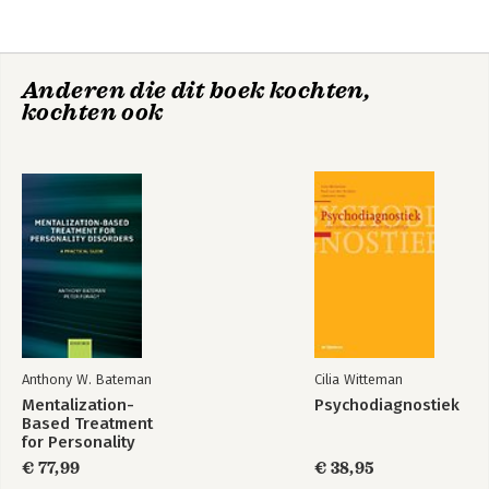
7. Concreet spiegelen en contactwerk
8. Het benutten van de therapeutische relatie
9. Psychotherapie als gefaseerd proces
Anderen die dit boek kochten,
10. Emotiegerichte psychotherapie (EFT)
kochten ook
11. Persoonsgerichte behandeling van angst en depressie
12. Moeilijke tijden: existentiële aspecten en psychotherapie
13. Wetenschappelijk onderzoek naar persoonsgerichte
psychotherapie
14. Besluit
Literatuur
Over de auteurs
Anthony W. Bateman
Cilia Witteman
Mentalization-
Psychodiagnostiek
Based Treatment
for Personality
Disorders
€ 77,99
€ 38,95