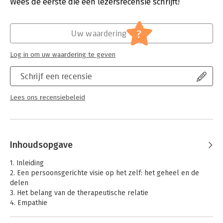
Verschijningsdatum:
2-10-2015
Wees de eerste die een lezersrecensie schrijft!
Hoofdrubriek:
Psychologie
?
Uw waardering
Log in om uw waardering te geven
Schrijf een recensie
Lees ons recensiebeleid
Inhoudsopgave
1. Inleiding
2. Een persoonsgerichte visie op het zelf: het geheel en de
delen
3. Het belang van de therapeutische relatie
4. Empathie
5. Het verdiepen van de beleving
6. Focussen