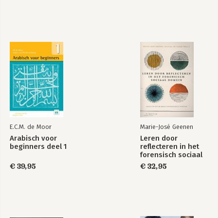
E.C.M. de Moor
Marie-José Geenen
Arabisch voor
Leren door
beginners deel 1
reflecteren in het
forensisch sociaal
domein
€ 39,95
€ 32,95