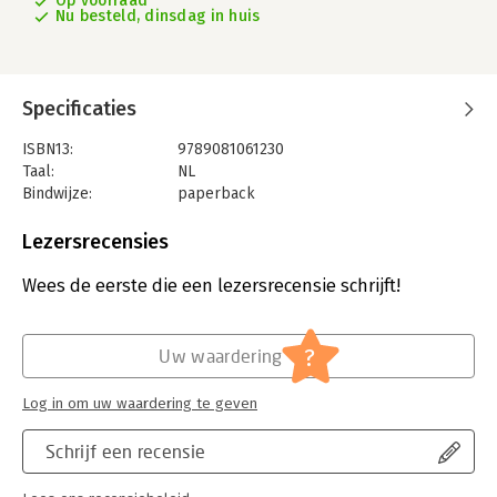
Op voorraad
Nu besteld, dinsdag in huis
Specificaties
ISBN13:
9789081061230
Taal:
NL
Bindwijze:
paperback
Aantal pagina's:
192
Uitgever:
Scienta Nova
Lezersrecensies
Druk:
1
Verschijningsdatum:
23-2-2022
Wees de eerste die een lezersrecensie schrijft!
Hoofdrubriek:
Wetenschap en techniek
?
Uw waardering
Log in om uw waardering te geven
Schrijf een recensie