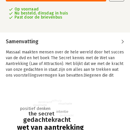
Op voorraad
Nu besteld, dinsdag in huis
Past door de brievenbus
Samenvatting
Massaal maakten mensen over de hele wereld door het succes
van de dvd en het boek The Secret kennis met de Wet van
Aantrekking (Law of Attraction). Het blijkt dat we met de kracht
van onze gedachten in staat zijn om alles aan te trekken wat
ons voorstellingsvermogen kan bevatten.Diegenen die dit
geheim kenden en toepasten, leefden een succesvol leven.
Velen van hen kunnen we rekenen tot de grootsten der
aarde.De makers van The Secret hebben zich gebaseerd op
een boek van meer dan 100 jaar oud, geschreven door Wallace
zelfhulp
denkkracht
D. Wattles: The Science of Getting Rich. In dat boek onthult
visualisatie
visualisatie
positief denken
Wattles "het geheim", maar bovendien neemt hij de lezer bij de
intentie
the secret
hand met een heldere en praktische handleiding in het
denkkracht
gedachtekracht
toepassen van de Wetenschap van Aantrekking van rijkdom.
wet van aantrekking
Een boek dat de tand des tijds heeft doorstaan en door de