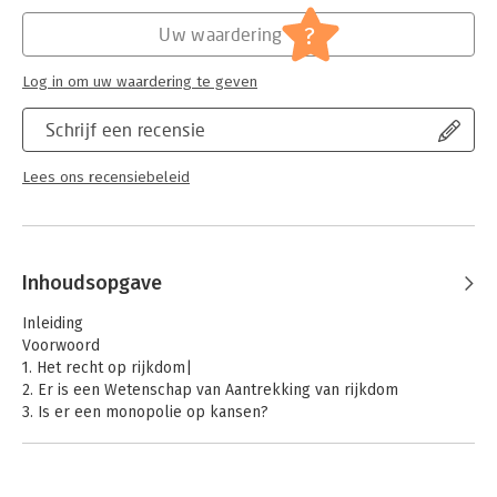
doelen. Hij bewerkte de Wattles klassieker in het Nederlands
Hoofdrubriek:
Mens en maatschappij
en voegde bovendien een inleidend en afsluitend hoofdstuk
?
Uw waardering
toe.
Log in om uw waardering te geven
Schrijf een recensie
Lees ons recensiebeleid
Inhoudsopgave
Inleiding
Voorwoord
1. Het recht op rijkdom|
2. Er is een Wetenschap van Aantrekking van rijkdom
3. Is er een monopolie op kansen?
4. Het eerste grondbeginsel van de Wetenschap van
Aantrekking van rijkdom
5. Méér leven