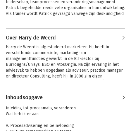
leiderschap, teamprocessen en veranderingsmanagement. 
netwerk van uitmuntende docenten 
Patrick begeleidde reeds vele organisaties in hun ontwikkeling.  
vertegenwoordigt. 

Als trainer wordt Patrick gevraagd vanwege zijn deskundigheid 
in het creëren van urgentie voor verandering en de eisen die 
Zijn stijl kenmerkt zich door 'doe maar 
veranderingen stellen aan het management van organisaties. 
gewoon' en dat gekoppeld aan een 
Andere boeken door Patrick
De ontwikkeling van persoonlijk en zakelijk leiderschap in al 
ongebruikelijke scherpte in 
Lybaert
haar facetten boeien Patrick zeer. Patrick is een partner in ELF 
Over Harry de Weerd
Geweldige Leiders
beoordeling van 
en daarnaast trainer bij MCE, Erasmus/RSM, Danish Leadership 
managementprocessen, 
Harry de Weerd is afgestudeerd marketeer. Hij heeft in 
Institute. Patrick is een boeiend spreker in zowel het 
bedrijfssituaties en personen. Gert 
verschillende commerciële, marketing- en 
Nederlands, Vlaams, Frans, als in het Engels.
Anbeek heeft samen met Harry de 
managementfuncties gewerkt, in de ICT-sector bij 
Weerd het curriculum van de ELF 
Bekijk alle boeken
Burroughs/Unisys, BSO en AtosOrigin. Na zijn ervaring in het 
Consulting Academy opgesteld. Hij 
adviesvak te hebben opgedaan als adviseur, practice manager 
voert regelmatig 
en directeur Consulting, heeft hij  in 2000 zijn eigen 
managementadvieswerkzaamheden uit 
adviesbureau opgericht onder de naam Envisioning (zich 
bij gerenommeerde opdrachtgevers.
voorstellen). 

Andere boeken door Harry de
Inhoudsopgave
Weerd
De Weerd is partner in ELF en was als docent bij Erasmus/RSM 
werkzaam in de vakgebieden strategie, veranderings-, 
Inleiding tot procesmatig veranderen
management- en adviesvaardigheden. Hij staat bekend om zijn 
Geweldige Leiders
Wat heb ik er aan
boeiende en levendige stijl van werken en brengt scherpte in 
de dialoog waar dat helpend is. Harry de Weerd voert naast zijn 
A. Procesadvisering en beïnvloeding
trainingsactiviteiten management- advieswerkzaamheden uit bij 