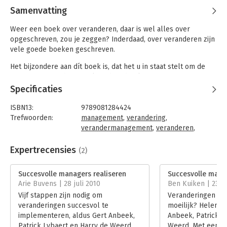
Samenvatting
Weer een boek over veranderen, daar is wel alles over
opgeschreven, zou je zeggen? Inderdaad, over veranderen zijn
vele goede boeken geschreven.
Het bijzondere aan dít boek is, dat het u in staat stelt om de
gewenste verandering zelf gedraaid te krijgen. Dat
onderscheidt het van alle goede boeken die al geschreven zijn.
Specificaties
op basis van de ervaring van de auteurs als
organisatieadviseurs hebben zij geleerd dat het realiseren van
ISBN13:
9789081284424
veranderingen het lastigste is wat er in de organisatiekunde
Trefwoorden:
management
,
verandering
,
bestaat.
verandermanagement
,
veranderen
,
strategie
,
processen
,
strategievorming
,
Hoe u de realisatie van een veranderingsproces moet plannen
professional
,
procesmanagement
Expertrecensies
(2)
en hoe u de mensen begeleidt die het proces doormaken, is
Taal:
Nederlands
een complexe aangelegenheid. De auteurs hebben ervaren dat
Bindwijze:
paperback
Succesvolle managers realiseren
Succesvolle manag
aanpakken van deze weerbarstige materie neerkomt op het op
Aantal pagina's:
176
Arie Buvens | 28 juli 2010
Ben Kuiken | 23 f
het juiste moment doen van de juiste procesmatige
Uitgever:
Elfpress
Vijf stappen zijn nodig om
Veranderingen i
interventies.
Druk:
1
veranderingen succesvol te
moeilijk? Helemaa
Hoofdrubriek:
Verandermanagement
Psychologie is in feite een hele exacte wetenschap. Wanneer u
implementeren, aldus Gert Anbeek,
Anbeek, Patrick L
de wetmatigheden kent, weet wie de spelers zijn en wat hun
Patrick Lybaert en Harry de Weerd.
Weerd. Met een p