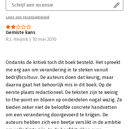
strategie adviseur, de HR manager, de marketingmanager, de
Schrijf een recensie
ICT professional, de business analist en de controller. In feite
al die professionals die in organisaties werken en waarvoor het
Lees ons recensiebeleid
adviseren over het aanpakken van veranderingsprocessen een
substantieel onderdeel van de werkzaamheden vormt.
Gemiste kans
R.J. Heijink | 10 mei 2010
Ondanks de kritiek toch dit boek besteld. Het spreekt
me erg aan om verandering in te steken vanuit
bedrijfscultuur. De auteurs doen dat keurig, maar
daarna gaat het behoorlijk mis in dit boek. Op de
eerste plaats redactioneel. De teksten zijn te weinig
to-the-point en blijven op onderdelen nogal wazig. Ze
bieden zeker niet de beloofde concrete handvatten
om een verandering doorgevoerd te krijgen. De
auteurs hebben zich een beetje verslikt in de ambitie