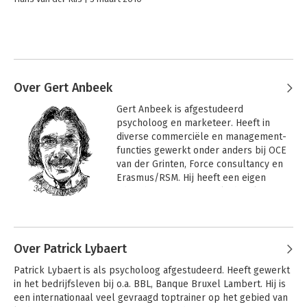
Over Gert Anbeek
Gert Anbeek is afgestudeerd 
psycholoog en marketeer. Heeft in 
diverse commerciële en management-
functies gewerkt onder anders bij OCE 
van der Grinten, Force consultancy en 
Erasmus/RSM. Hij heeft een eigen 
adviesbureau, Force, geleid en later 
verkocht. Binnen de executive 
Andere boeken door Gert Anbeek
opleidingen van de Erasmus Universiteit 
en later Rotterdam School of 
Management (RSM) was hij 
Over Patrick Lybaert
verantwoordelijk voor de 
Patrick Lybaert is als psycholoog afgestudeerd. Heeft gewerkt 
leiderschapstrainingen. Tevens is Gert 
in het bedrijfsleven bij o.a. BBL, Banque Bruxel Lambert. Hij is 
Anbeek oprichter van Executive 
een internationaal veel gevraagd toptrainer op het gebied van 
Leadership Foundation (ELF) dat een 