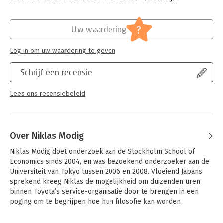
halen, en in dit boek wordt deze handelswijze op een
Verschijningsdatum:
9-12-2015
toegankelijke manier uitgelegd en beschreven. Het maakt
tevens korte metten met het containerbegrip Lean, door de
Hoofdrubriek:
Projectmanagement
?
Uw waardering
essentie van deze filosofie bloot te leggen.
Log in om uw waardering te geven
Schrijf een recensie
Lees ons recensiebeleid
Over Niklas Modig
Niklas Modig doet onderzoek aan de Stockholm School of 
Economics sinds 2004, en was bezoekend onderzoeker aan de 
Universiteit van Tokyo tussen 2006 en 2008. Vloeiend Japans 
sprekend kreeg Niklas de mogelijkheid om duizenden uren 
binnen Toyota’s service-organisatie door te brengen in een 
poging om te begrijpen hoe hun filosofie kan worden 
toegepast in een niet-productie context. Niklas heeft een 
leidende positie ingenomen als inspirerende spreker binnen 