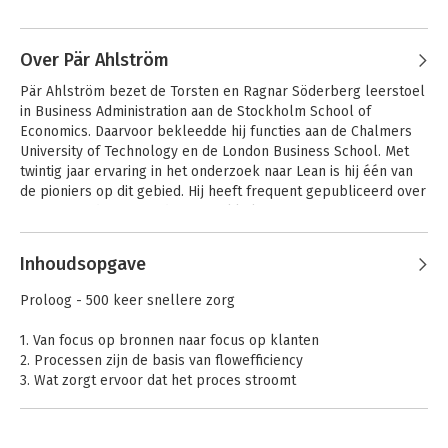
Andere boeken door Niklas Modig
het vakgebied van lean service en lean management.
Over Pär Ahlström
Pär Ahlström bezet de Torsten en Ragnar Söderberg leerstoel 
in Business Administration aan de Stockholm School of 
Economics. Daarvoor bekleedde hij functies aan de Chalmers 
University of Technology en de London Business School. Met 
twintig jaar ervaring in het onderzoek naar Lean is hij één van 
de pioniers op dit gebied. Hij heeft frequent gepubliceerd over 
Lean in productie, product ontwikkeling en, zeer recent, in 
dienstverlening. Zijn onderzoeken worden breed geciteerd.
Andere boeken door Pär Ahlström
Inhoudsopgave
This is Lean
Proloog - 500 keer snellere zorg
1. Van focus op bronnen naar focus op klanten
2. Processen zijn de basis van flowefficiency
Bekijk alle boeken
3. Wat zorgt ervoor dat het proces stroomt
4. De efficiency paradox
5. Hoe Toyota de nummer één wordt door klantfocus
6. Welkom in het wilde westen…we noemen het Lean