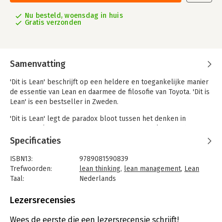
Nu besteld, woensdag in huis
Gratis verzonden
Samenvatting
'Dit is Lean' beschrijft op een heldere en toegankelijke manier
de essentie van Lean en daarmee de filosofie van Toyota. 'Dit is
Lean' is een bestseller in Zweden.
'Dit is Lean' legt de paradox bloot tussen het denken in
efficiency (efficiency van mensen en machines) versus het
denken in flow, doorstroming. Wanneer je processen vanuit de
Specificaties
klant bekijkt, dan kom je altijd tot de conclusie dat de klant
een snelle doorstroming van het proces vraagt. Hij/zij wil zijn
ISBN13:
9789081590839
product of dienst namelijk zo snel mogelijk geleverd krijgen.
Trefwoorden:
lean thinking
,
lean management
,
Lean
En toch zijn wij daar als 'leverancier' niet altijd mee bezig
Taal:
Nederlands
omdat wij ons focussen op de interne efficiency.
Bindwijze:
gebonden
Aantal pagina's:
162
Lezersrecensies
Modig en Ahlström hebben nu inzichtelijk gemaakt, welke weg
Uitgever:
LeanTeam
je moet bewandelen om het maximale uit je organisatie te
Druk:
1
Wees de eerste die een lezersrecensie schrijft!