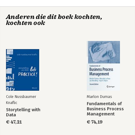
7. Wat is Lean niet
8. De efficiency matrix
Anderen die dit boek kochten,
9. Dit is Lean!
This is Lean
kochten ook
10. Het realiseren van een Lean operations strategie
11. Is jouw organisatie Lean? Leer vissen!
Epiloog: Ontwikkel een Lean outfit!
Bekijk alle boeken
Notities
Cole Nussbaumer
Marlon Dumas
Knaflic
Fundamentals of
Business Process
Storytelling with
Management
Data
€ 47,21
€ 74,19