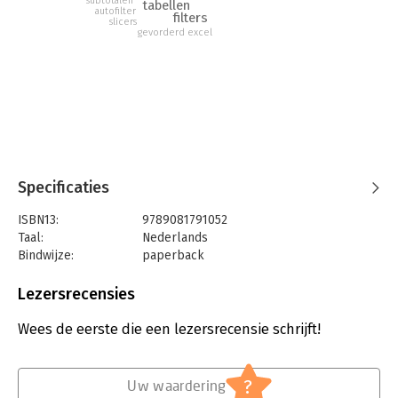
subtotalen
tabellen
autofilter
filters
slicers
gevorderd excel
Specificaties
ISBN13:
9789081791052
Taal:
Nederlands
Bindwijze:
paperback
Uitgever:
Serasta
Druk:
1
Lezersrecensies
Verschijningsdatum:
2-3-2013
Wees de eerste die een lezersrecensie schrijft!
Hoofdrubriek:
Schoolboeken
?
Uw waardering