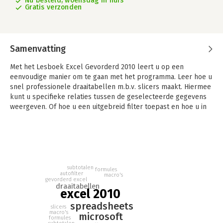
Nu besteld, woensdag in huis
Gratis verzonden
Samenvatting
Met het Lesboek Excel Gevorderd 2010 leert u op een
eenvoudige manier om te gaan met het programma. Leer hoe u
snel professionele draaitabellen m.b.v. slicers maakt. Hiermee
kunt u specifieke relaties tussen de geselecteerde gegevens
weergeven. Of hoe u een uitgebreid filter toepast en hoe u in
een handomdraai macro's kunt toepassen.
Leer Excelbestanden te beveiligen tegen ongewenst gebruik,
opmerkingen in te voegen en allerlei geavanceerde functies
en formules toe te passen.
subtotalen
formules
In dit boek worden deze onderwerpen en diverse andere
autofilter
macro's
functies van Excel aan de hand van praktische voorbeelden
gevorderd excel
draaitabellen
stap voor stap uitgelegd
excel 2010
spreadsheets
Dit boek is zowel geschikt voor klassikale les als voor
slicers
macro's
microsoft
zelfstudie.
formules