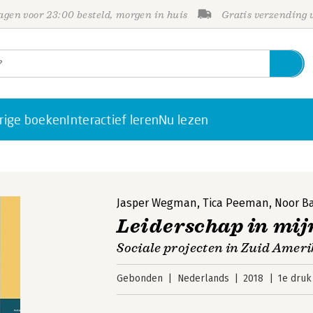
gen voor 23:00 besteld, morgen in huis
Gratis verzending
rige boeken
Interactief leren
Nu lezen
Jasper Wegman
,
Tica Peeman
,
Noor B
Leiderschap in mi
Sociale projecten in Zuid Amer
Gebonden
Nederlands
2018
1e druk