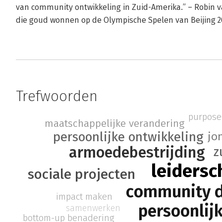
van community ontwikkeling in Zuid-Amerika.” – Robin
die goud wonnen op de Olympische Spelen van Beijing 
Trefwoorden
purpose
maatschappelijke verandering
persoonlijke ontwikkeling
jo
armoedebestrijding
z
leidersc
sociale projecten
community 
impact maken
persoonlij
samenwerken
bottom-up benadering