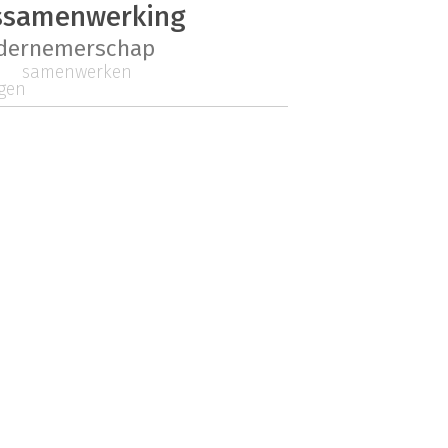
ssamenwerking
ndernemerschap
samenwerken
lgen