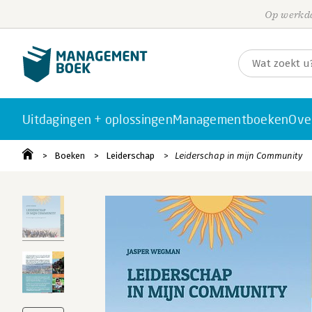
Op werkda
Uitdagingen + oplossingen
Managementboeken
Ove
Boeken
Leiderschap
Leiderschap in mijn Community