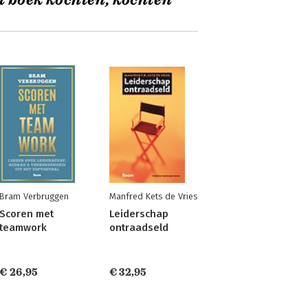
t boek kochten, kochten
Bram Verbruggen
Manfred Kets de Vries
Scoren met
Leiderschap
teamwork
ontraadseld
€ 26,95
€ 32,95