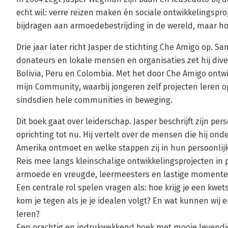
echt wil: verre reizen maken én sociale ontwikkelingsproj
bijdragen aan armoedebestrijding in de wereld, maar h
Drie jaar later richt Jasper de stichting Che Amigo op. Sa
donateurs en lokale mensen en organisaties zet hij diver
Bolivia, Peru en Colombia. Met het door Che Amigo ont
mijn Community, waarbij jongeren zelf projecten leren op
sindsdien hele communities in beweging.
Dit boek gaat over leiderschap. Jasper beschrijft zijn p
oprichting tot nu. Hij vertelt over de mensen die hij on
Amerika ontmoet en welke stappen zij in hun persoonlijk
Reis mee langs kleinschalige ontwikkelingsprojecten in 
armoede en vreugde, leermeesters en lastige momenten, 
Een centrale rol spelen vragen als: hoe krijg je een kw
kom je tegen als je je idealen volgt? En wat kunnen wij
leren?
Een prachtig en indrukwekkend boek met mooie levendi