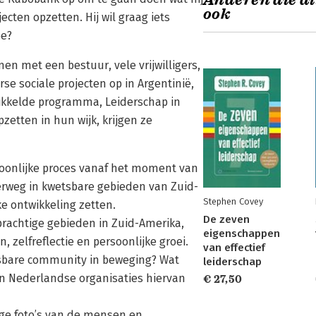
Anderen die di
ook
ecten opzetten. Hij wil graag iets
oe?
men met een bestuur, vele vrijwilligers,
se sociale projecten op in Argentinië,
wikkelde programma, Leiderschap in
zetten in hun wijk, krijgen ze
ersoonlijke proces vanaf het moment van
derweg in kwetsbare gebieden van Zuid-
Stephen Covey
e ontwikkeling zetten.
De zeven
prachtige gebieden in Zuid-Amerika,
eigenschappen
zelfreflectie en persoonlijke groei.
van effectief
etsbare community in beweging? Wat
leiderschap
 en Nederlandse organisaties hiervan
€ 27,50
ge foto’s van de mensen en