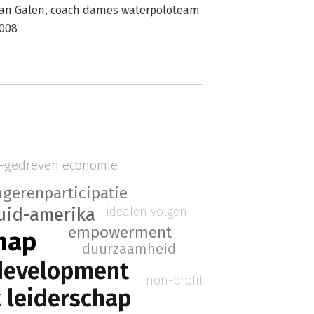
 van Galen, coach dames waterpoloteam
2008
-gedreven economie
ngerenparticipatie
idealen volgen
uid-amerika
empowerment
hap
duurzaamheid
development
non-profit
k leiderschap