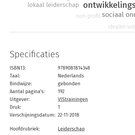
ontwikkeling
lokaal leiderschap
sociaal o
non-profit
idealen vo
Specificaties
ISBN13:
9789081814348
Taal:
Nederlands
Bindwijze:
gebonden
Aantal pagina's:
192
Uitgever:
VIStrainingen
Druk:
1
Verschijningsdatum:
22-11-2018
Hoofdrubriek:
Leiderschap