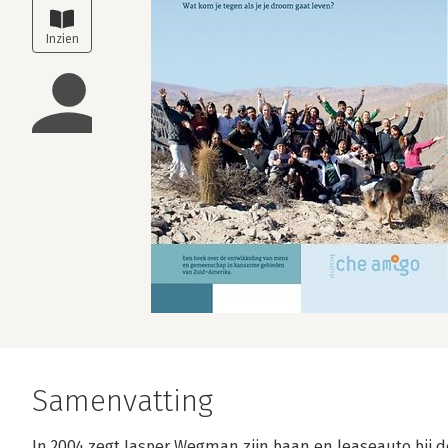
Samenvatting
In 2004 zegt Jasper Wegman zijn baan en leaseauto bij 