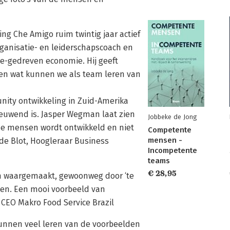
ing Che Amigo ruim twintig jaar actief
rganisatie- en leiderschapscoach en
e-gedreven economie. Hij geeft
en wat kunnen we als team leren van
unity ontwikkeling in Zuid-Amerika
ieuwend is. Jasper Wegman laat zien
Jobbeke de Jong
de mensen wordt ontwikkeld en niet
Competente
mensen -
 de Blot, Hoogleraar Business
Incompetente
teams
€ 28,95
om waargemaakt, gewoonweg door ‘te
len. Een mooi voorbeeld van
 CEO Makro Food Service Brazil
kunnen veel leren van de voorbeelden