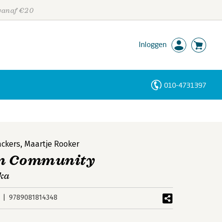
 vanaf €20
Inloggen
010-4731397
Personen
Trefwoorden
ackers
,
Maartje Rooker
jn Community
ika
9789081814348