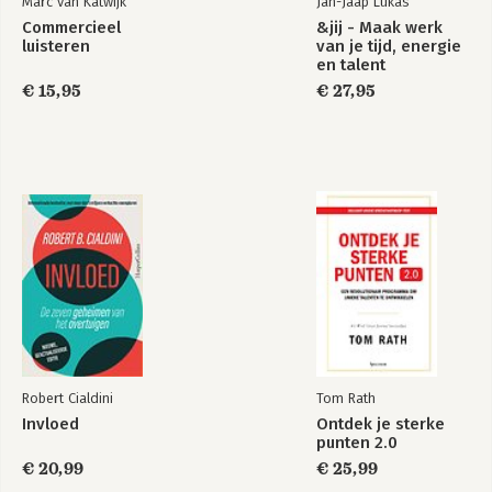
Marc van Katwijk
Jan-Jaap Lukas
13. Taal stuurt [ 101 ]
Commercieel
&jij - Maak werk
Hoe je mensen laat volgen
luisteren
van je tijd, energie
Commercieel
Overtuigend
14. Ouder Volwassene Kind [ 113 ]
en talent
luisteren
luisteren
Waarom we niet moeten oordelen
€ 15,95
€ 27,95
15. Respectvolle onenigheid [ 123 ]
Wat we kunnen leren van elkaar
16. Verwachtingen [ 127 ]
Wat je verwachtingen over jezelf zeggen
Bekijk alle boeken
17. Even schakelen [ 131 ]
Hoe gesprekken in elkaar zitten
18. Forte [ 139 ]
Hoe het verder ging
Robert Cialdini
Tom Rath
Invloed
Ontdek je sterke
punten 2.0
€ 20,99
€ 25,99