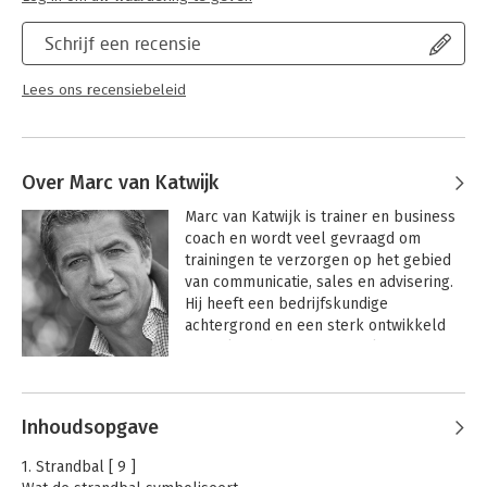
Schrijf een recensie
Lees ons recensiebeleid
Over Marc van Katwijk
Marc van Katwijk is trainer en business 
coach en wordt veel gevraagd om 
trainingen te verzorgen op het gebied 
van communicatie, sales en advisering. 
Hij heeft een bedrijfskundige 
achtergrond en een sterk ontwikkeld 
gevoel om theorie te vertalen naar 
praktische inzichten en toepassingen. 
Andere boeken door Marc van
Hij werkt zelfstandig voor grote en 
Katwijk
kleine organisaties en werkt veelvuldig 
Inhoudsopgave
samen met grote trainings- en 
adviesbureaus. Door de jaren heen 
1. Strandbal [ 9 ]
heeft Marc van katwijk een heldere 