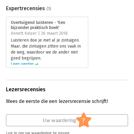
Beveiliging:
watermerk
- Gebruik van effectieve woorden
Bestandsformaat:
epub
Expertrecensies
(1)
- Creëren van draagvlak
Aantal pagina's:
138
- Vergroten van je invloed
Uitgever:
Remarcable
Overtuigend luisteren - 'Een
- Verdienen door begrijpen
Druk:
1
bijzonder praktisch boek'
- Welke kleur van de strandbal zie jij?
Verschijningsdatum:
7-12-2021
Annett Keizer | 26 maart 2018
Luisteren doe je met al je zintuigen.
Hoofdrubriek:
Persoonlijke effectiviteit
Maar, die zintuigen zitten ons vaak in
de weg, waardoor we de ander niet
goed begrijpen.
Lees verder
Lezersrecensies
Wees de eerste die een lezersrecensie schrijft!
?
Uw waardering
Log in om uw waardering te geven