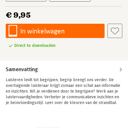
€ 9,95
In winkelwagen
Direct te downloaden
Samenvatting
Luisteren leidt tot begrijpen, begrip brengt ons verder. De
overtuigende luisteraar krijgt zomaar een schat aan informatie
en inzichten. Wil je verdienen door te begrijpen? Werk aan je
luistervaardigheden. Verbeter je communicatieve inzichten en
je beïnvloedingsstijl. Leer over de kleuren van de strandbal.
Marc van Katwijk is trainer en business coach. Goed
functionerende mannen en vrouwen hebben een grote
behoefte aan luisteren en begrijpen van klanten en collega's,
communicatiestijlen