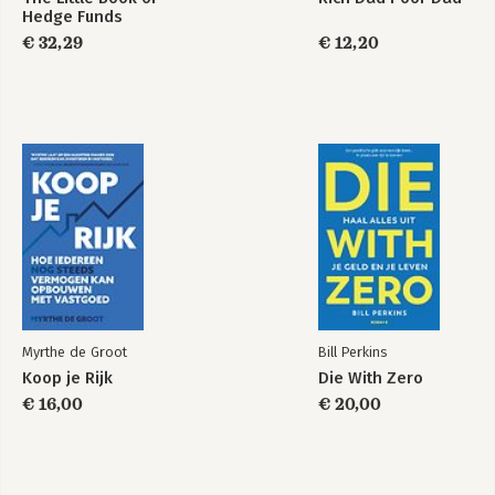
Hedge Funds
Dankwoord
€ 32,29
€ 12,20
Over Iris Brik
Register
Myrthe de Groot
Bill Perkins
Koop je Rijk
Die With Zero
€ 16,00
€ 20,00