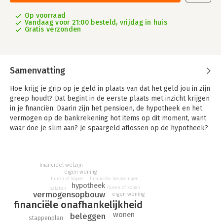
Op voorraad
Vandaag voor 21:00 besteld, vrijdag in huis
Gratis verzonden
Samenvatting
Hoe krijg je grip op je geld in plaats van dat het geld jou in zijn
greep houdt? Dat begint in de eerste plaats met inzicht krijgen
in je financiën. Daarin zijn het pensioen, de hypotheek en het
vermogen op de bankrekening hot items op dit moment, want
waar doe je slim aan? Je spaargeld aflossen op de hypotheek?
Of toch maar liever in een bodemloze pensioenput storten?
Want wat is je alternatief als je het geld niet op de bank wilt
laten verpieteren?
financieel welzijn
eigen woning
Financieel expert Iris Brik laat je met haar stappenplannen
huren of kopen
financiële beslissingen
zien hoe je zelf de regie houdt over je geldzaken. Maar ook
hypotheek
huren of kopen
nalaten
vermogensopbouw
geeft ze je nuttige tips en adviezen hoe je slimmer met je
eigen woning
financiële onafhankelijkheid
geldzaken om kunt gaan. Zodat het geld voor jou gaat werken
in plaats van andersom!
wonen
beleggen
stappenplan