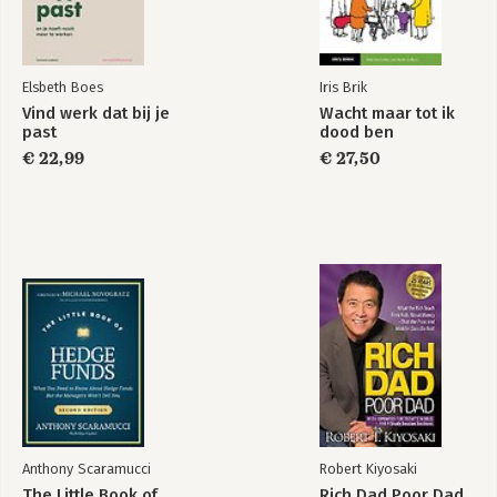
van financiële planning beschrijft: 
-werken als zelfstandige
relatievormen, eigen woning en 
-als dga werken
hypotheek, inkomen en pensioen, het 
(beleggen van) vermogen en de 
3. Wonen
Elsbeth Boes
Iris Brik
invulling en balans tussen werk en vrije 
3.1 Een eigen woning
tijd.

Vind werk dat bij je
Wacht maar tot ik
-huren of kopen?
past
dood ben
-je eerste koophuis
Als deskundige heeft zij meegewerkt 
€ 22,99
€ 27,50
-een volgend koophuis
aan tv-programma's als RTLZ Money 
-verbouwing van je huis
Talks, RTL Z Pensioenen, RTL 4 Van 
-als de hypotheek eenmaal loopt
Kavel tot Kasteel en Rondom 10 (val 
3.2 De vakantiewoning
van de DSB). 

-huren of kopen?
-de vakantiewoning in Nederland en buiten Nederland
Reeds in 2005 is zij onderscheiden met 
-alternatieven huren en kopen
de titel Financieel Planner van het Jaar. 

4. Vermogen
Kijk voor actuele informatie en andere 
4.1 Opbouwen
extra’s op haar websites:

4.2 Lenen
www.finetuning.nl

4.3 Schenken
www.echtscheidingsdesk.nl

4.4 Nalaten
www.ENdesk.nl (Erfenis en 
Nabestaandendesk)
Anthony Scaramucci
Robert Kiyosaki
5 Vrije tijd
The Little Book of
Rich Dad Poor Dad