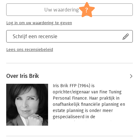
Hoofdrubriek:
Personal finance
?
Uw waardering
Log in om uw waardering te geven
Schrijf een recensie
Lees ons recensiebeleid
Over Iris Brik
Iris Brik FFP (1964) is 
oprichter/eigenaar van Fine Tuning 
Personal Finance. Haar praktijk in 
onafhankelijk financiële planning en 
estate planning is onder meer 
gespecialiseerd in de 
advisering/begeleiding van cliënten bij 
scheiden, ziekte en overlijden. 

Andere boeken door Iris Brik