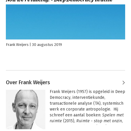
Now we’re talking! - Deep Democracy in actie
Frank Weijers
30 augustus 2019
Over Frank Weijers
Frank Weijers (1957) is opgeleid in Deep 
Democracy, interventiekunde, 
transactionele analyse (TA), systemisch 
werk en corporate antropologie.  Hij 
schreef een aantal boeken:
 Spelen met 
ruimte
 (2015), 
Ruimte - stop met onzin, 
doe wat de be­doeling is
 (2017), 
NOW 