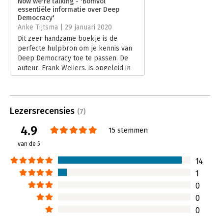
Now we're talking - 'Bomvol
Deep Democracy nou eenmaal niet iets is dat ik uit kan zetten.
essentiële informatie over Deep
Hoofdrubriek:
Communicatie en media
Democracy'
Anke Tijtsma | 29 januari 2020
Dit zeer handzame boekje is de
perfecte hulpbron om je kennis van
Deep Democracy toe te passen. De
auteur, Frank Weijers, is opgeleid in
Deep Democracy en kan als geen
ander de filosofie en tools beknopt
uitleggen.
Lees verder
Lezersrecensies
(7)
4.9
15 stemmen
van de 5
14
1
0
0
0