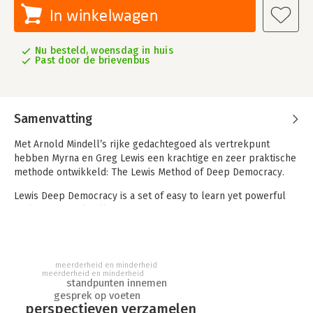
In winkelwagen
Nu besteld, woensdag in huis
Past door de brievenbus
Samenvatting
Met Arnold Mindell’s rijke gedachtegoed als vertrekpunt
hebben Myrna en Greg Lewis een krachtige en zeer praktische
methode ontwikkeld: The Lewis Method of Deep Democracy.
Lewis Deep Democracy is a set of easy to learn yet powerful
tools that enable all the views to be heard. By creating safety
and processes to lean into the tension that inevitably arises
from multiple views, the method inspires innovation,
sustainable decisions, wisdom and transformational growth for
individuals and for groups.
meerderheid en minderheid
meerderheid en minderheid
standpunten innemen
Dit boekje gaat over de praktische toepassing van deze tools.
gesprek op voeten
Wat doe je als facilitator? En wat zijn woorden en zinnen die
perspectieven verzamelen