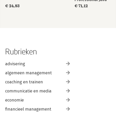
SE 17 Developer
€ 24,83
€ 71,12
Study Guide
Rubrieken
advisering
algemeen management
coaching en trainen
communicatie en media
economie
financieel management