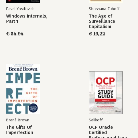
Voorgeprogrammeerd. Hoe internet ons leven leidt (2012),
Pavel Yosifovich
Shoshana Zuboff
Check in/Check out. The Public Space as an Internet of Things
(2011) en RFID and Identity Management in Everyday Life (2007).
Windows Internals,
The Age of
Part 1
Surveillance
Daarnaast schreef Chris meer dan honderd artikelen,
Capitalism
waaronder een reeks over hackers in De Correspondent.
€ 54,94
€ 19,22
Brené Brown
Selikoff
The Gifts Of
OCP Oracle
Imperfection
Certified
Professional Java