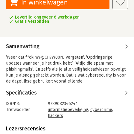
In winkelwagen
Levertijd ongeveer 6 werkdagen
Gratis verzonden
Samenvatting
‘Weer dat f*ckinW@CH7W00rD vergeten’, ‘Opdringerige
updates wanneer je het druk hebt’, ‘Altijd die spam met
phishingmails’. En zelfs als je alle veiligheidsadviezen opvolgt,
kun je alsnog gehackt worden. Dat is wat cybersecurity is voor
de dagelijkse gebruiker: vooral ellende.
In het boek 'Cyberellende was nog nooit zo leuk' laat
Specificaties
internetsocioloog Chris van ‘t Hof zien dat cybersecurity ook
een hele open wereld is met hackers die juist helpen ellende
ISBN13:
9789082346244
te voorkomen en organisaties die steeds meer open staan voor
Trefwoorden:
informatiebeveiliging
,
cybercrime
,
deze helpende hackers en bereid zijn hun kwetsbaarheden te
hackers
delen. Het kan immers iedereen overkomen.
Taal:
Nederlands
Bindwijze:
paperback
Lezersrecensies
Denken als een hacker
Aantal pagina's:
254