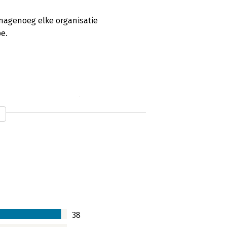
 nagenoeg elke organisatie
e.
vertaald naar projecten
taald naar projecten. Samen leren
eld om de lezers te laten zien dat er
fie. Oordeelt u mee.
38