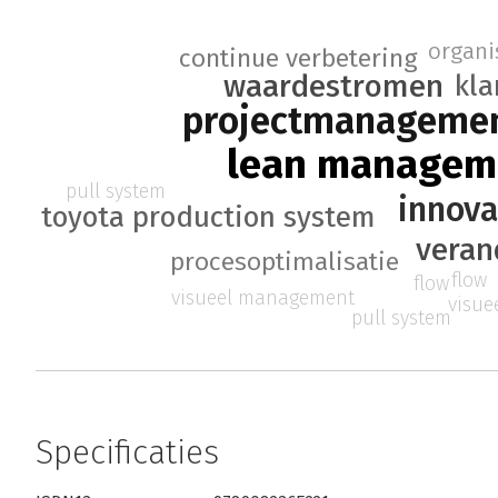
organi
continue verbetering
waardestromen
kl
projectmanageme
lean managem
pull system
innov
toyota production system
vera
procesoptimalisatie
flow
flow
visueel management
visu
pull system
Specificaties