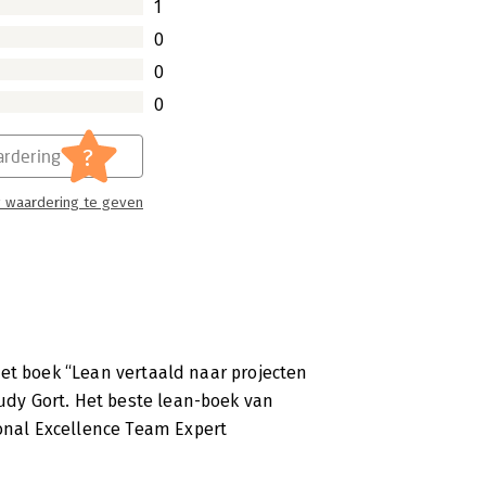
1
0
0
0
?
rdering
 waardering te geven
et boek “Lean vertaald naar projecten
dy Gort. Het beste lean-boek van
nal Excellence Team Expert