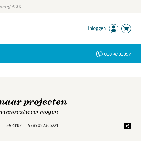
 vanaf €20
Inloggen
010-4731397
Personen
Trefwoorden
naar projecten
n innovatievermogen
2e druk
9789082365221