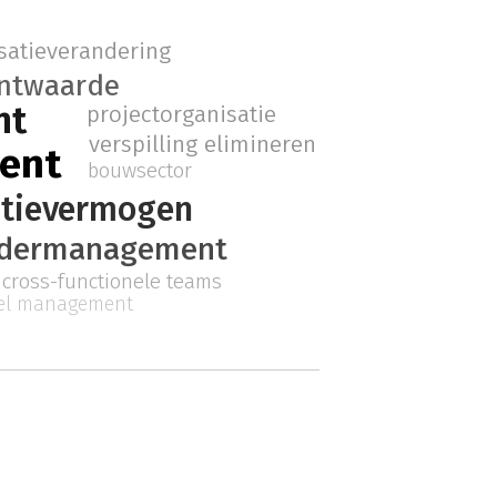
satieverandering
antwaarde
nt
projectorganisatie
verspilling elimineren
ent
bouwsector
atievermogen
ndermanagement
cross-functionele teams
eel management