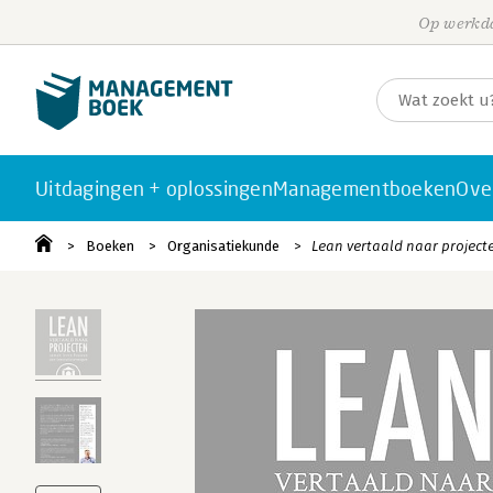
Op werkda
Uitdagingen + oplossingen
Managementboeken
Ove
Boeken
Organisatiekunde
Lean vertaald naar project