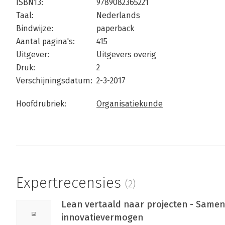
ISBN13:
9789082365221
Taal:
Nederlands
Bindwijze:
paperback
Aantal pagina's:
415
Uitgever:
Uitgevers overig
Druk:
2
Verschijningsdatum:
2-3-2017
Hoofdrubriek:
Organisatiekunde
Expertrecensies
(2)
Lean vertaald naar projecten - Same
innovatievermogen