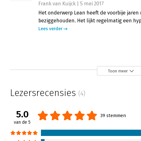
Frank van Kuijck | 5 mei 2017
Het onderwerp Lean heeft de voorbije jaren
beziggehouden. Het lijkt regelmatig een hyp
Lees verder
Longread - Henny Portman over Lean 
Henny Portman | 13 mei 2016
Toon meer
Rudy Gort heeft zich met zijn boek Lean ver
bouwen aan innovatievermogen tot doel gest
Lezersrecensies
(4)
zoveel meer te leren valt van de lean-filoso
Lees verder
5.0
39 stemmen
van de 5