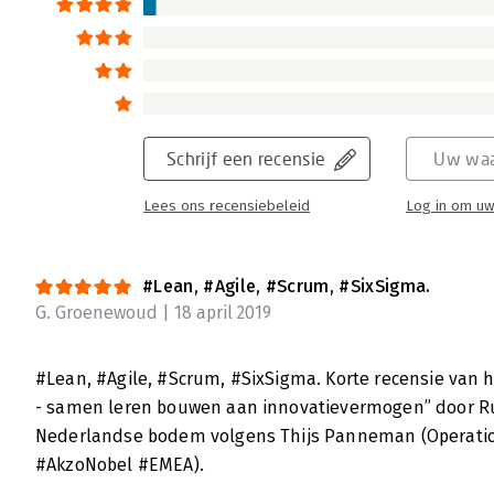
Schrijf een recensie
Uw waa
Lees ons recensiebeleid
Log in om uw
#Lean, #Agile, #Scrum, #SixSigma.
G. Groenewoud | 18 april 2019
#Lean, #Agile, #Scrum, #SixSigma. Korte recensie van h
- samen leren bouwen aan innovatievermogen” door Ru
Nederlandse bodem volgens Thijs Panneman (Operatio
#AkzoNobel #EMEA).