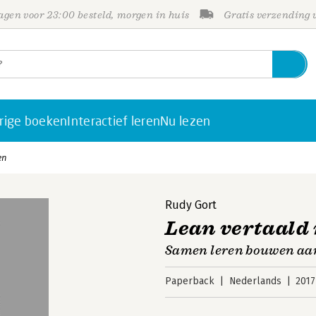
gen voor 23:00 besteld, morgen in huis
Gratis verzending
rige boeken
Interactief leren
Nu lezen
en
Rudy Gort
Lean vertaald 
Samen leren bouwen aa
Paperback
Nederlands
2017