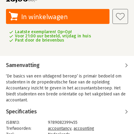
In winkelwagen
Laatste exemplaren! Op=Op!
Voor 21:00 uur besteld, vrijdag in huis
Past door de brievenbus
Samenvatting
‘De basics van een uitdagend beroep’ is primair bedoeld om
studenten in de propedeutische fase van de opleiding
Accountancy inzicht te geven in het accountantsberoep. Het
biedt studenten een brede oriëntatie op het vakgebied van de
accountant.
Het boek geeft onder andere antwoord op de vragen hoe het
Specificaties
accountantsberoep is ontstaan en welke ontwikkelingen er
spelen, de wet- en regelgeving die van toepassing is op de
ISBN13:
9789082399455
accountant en de werkzaamheden die een accountant uitvoert
Trefwoorden:
accountancy
,
accounting