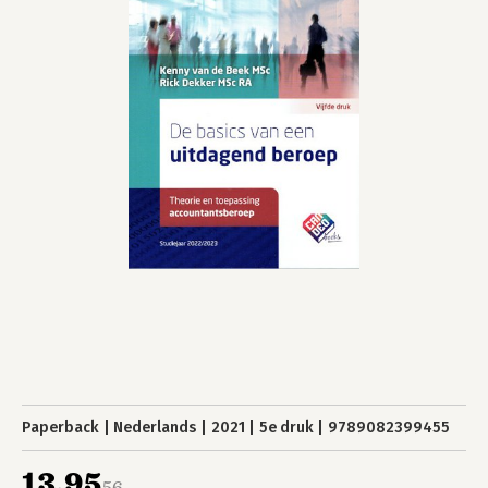
Paperback
Nederlands
2021
5e druk
9789082399455
13,95
56,-