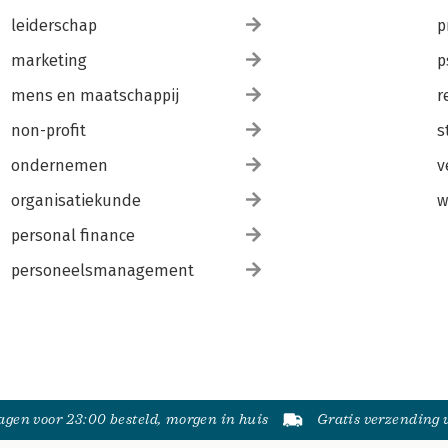
leiderschap
p
marketing
p
mens en maatschappij
r
non-profit
s
ondernemen
v
organisatiekunde
w
personal finance
personeelsmanagement
gen voor 23:00 besteld, morgen in huis
Gratis verzending