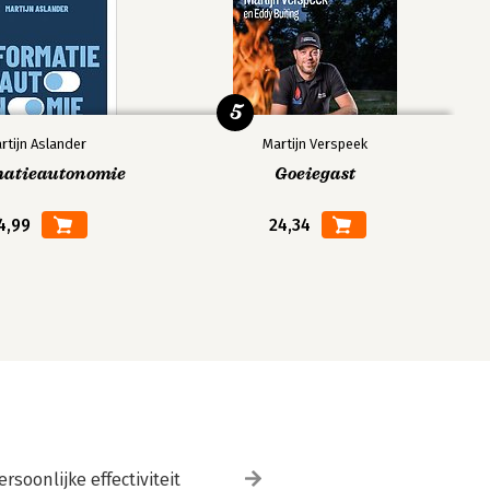
5
rtijn Aslander
Martijn Verspeek
matieautonomie
Goeiegast
4,99
24,34
ersoonlijke effectiviteit