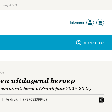
 vanaf €20
Inloggen
010-4731397
Personen
Trefwoorden
ker
een uitdagend beroep
accountantsberoep (Studiejaar 2024-2025)
4
7e druk
9789082399479