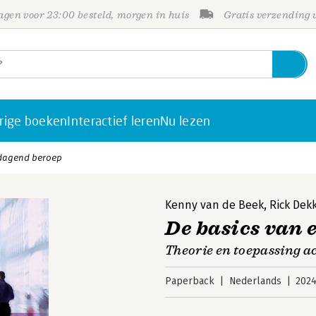
gen voor 23:00 besteld, morgen in huis
Gratis verzending
rige boeken
Interactief leren
Nu lezen
tdagend beroep
Kenny van de Beek
,
Rick Dek
De basics van 
Theorie en toepassing 
Paperback
Nederlands
202