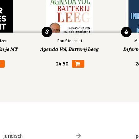
3
4
izen
Ron Steenkist
Ma
in je MT
Agenda Vol, Batterij Leeg
Infor
24,50
2
juridisch
p