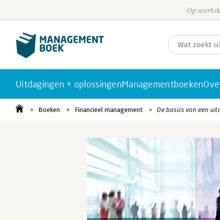
Op werkda
Uitdagingen + oplossingen
Managementboeken
Ove
Boeken
Financieel management
De basics van een ui