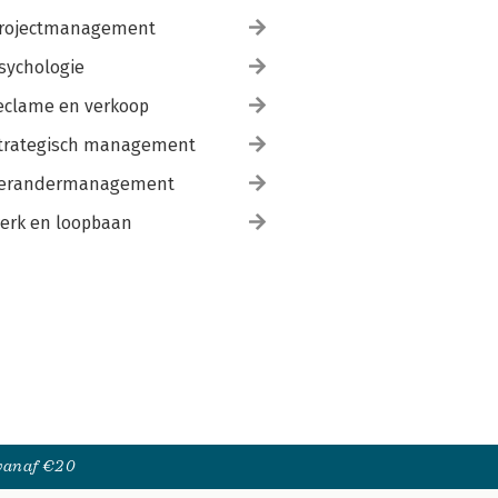
rojectmanagement
sychologie
eclame en verkoop
trategisch management
erandermanagement
erk en loopbaan
 vanaf €20