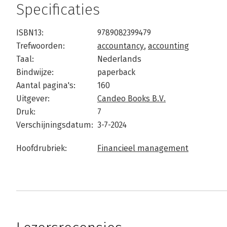
Specificaties
ISBN13:
9789082399479
Trefwoorden:
accountancy
,
accounting
Taal:
Nederlands
Bindwijze:
paperback
Aantal pagina's:
160
Uitgever:
Candeo Books B.V.
Druk:
7
Verschijningsdatum:
3-7-2024
Hoofdrubriek:
Financieel management