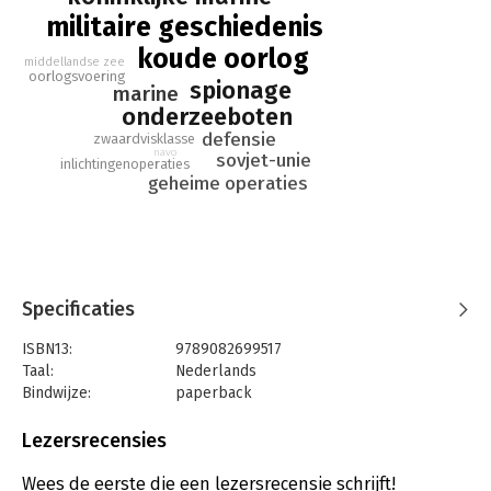
onopgemerkt Sovjetschepen achtervolgden, fotografeerden,
militaire geschiedenis
afluisterden en soms tot op een meter naderden.
koude oorlog
middellandse zee
In het diepste geheim gaat over mensen, boten en vooral over
oorlogsvoering
spionage
marine
heel veel nooit eerder openbaar gemaakte onderzeese
onderzeeboten
avonturen. Het boek leest als een thriller, de beschreven
defensie
spanning, angst, mislukkingen en successen, zijn echt.
zwaardvisklasse
navo
sovjet-unie
inlichtingenoperaties
geheime operaties
Specificaties
ISBN13:
9789082699517
Taal:
Nederlands
Bindwijze:
paperback
Aantal pagina's:
252
Uitgever:
De Vrije Uitgevers
Lezersrecensies
Druk:
2
Verschijningsdatum:
2-10-2017
Wees de eerste die een lezersrecensie schrijft!