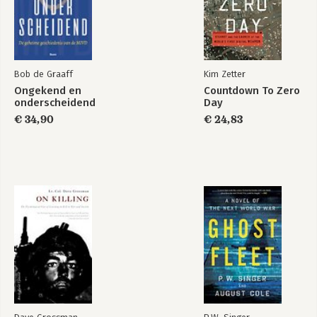
18 Tulpen voor Juliett
19 De vingerafdruk van geluid
20 Klein tegen groot
21 Nucleaire achtervolging
22 Bijna Berezina
Bob de Graaff
Kim Zetter
23 Debriefing
Ongekend en
Countdown To Zero
onderscheidend
Day
Nawoord
€ 34,90
€ 24,83
Bijlage I: Driecilinders
Bijlage II: Zwaardvisklasse
Noten
Geraadpleegde bronnen en literatuur