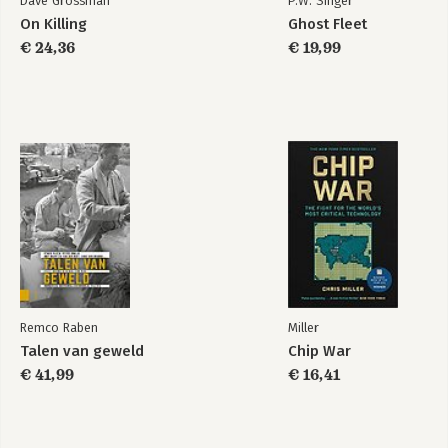
Dave Grossman
P.W. Singer
On Killing
Ghost Fleet
€ 24,36
€ 19,99
Remco Raben
Miller
Talen van geweld
Chip War
€ 41,99
€ 16,41