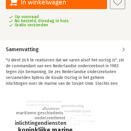
In winkelwagen
Op voorraad
Nu besteld, dinsdag in huis
Gratis verzonden
Samenvatting
"U dient zich te realiseren dat we varen alsof het oorlog is", zei
de commandant van een Nederlandse onderzeeboot in 1983
tegen zijn bemanning. De zes Nederlandse onderzeeboten
verzamelden tijdens de Koude Oorlog in het geheim
inlichtingen over de marine van de Sovjet-Unie. Slechts een
handjevol mensen buiten de Koninklijke Marine was van deze
operaties, die niet onder de NAVO vielen, op de hoogte.
internationale betrekkingen
In het diepste geheim beschrijft voor het eerst deze zeer
nucleaire dreiging
geheimhouding
afluisteren
geheime operaties uitgebreid en gedetailleerd. Aan de hand
noordelijke ijszee
maritieme geschiedenis
militaire strategie
van interviews en archiefonderzoek onthult Jaime Karremann
onderzeedienst
sonar
militaire strategie
inlichtingendiensten
hoe de Nederlandse onderzeeboten van de ijskoude
sonar
Noordelijke IJszee tot het ondiepe zeegebied bij Egypte
koninklijke marine