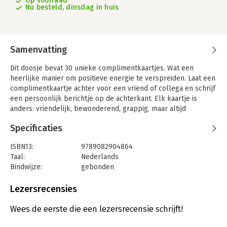
Op voorraad
Nu besteld, dinsdag in huis
Samenvatting
Dit doosje bevat 30 unieke complimentkaartjes. Wat een
heerlijke manier om positieve energie te verspreiden. Laat een
complimentkaartje achter voor een vriend of collega en schrijf
een persoonlijk berichtje op de achterkant. Elk kaartje is
anders: vriendelijk, bewonderend, grappig, maar altijd
complimenteus.
Specificaties
ISBN13:
9789082904864
Taal:
Nederlands
Bindwijze:
gebonden
Aantal pagina's:
30
Uitgever:
Voor Positiviteit
Lezersrecensies
Druk:
1
Verschijningsdatum:
15-4-2021
Wees de eerste die een lezersrecensie schrijft!