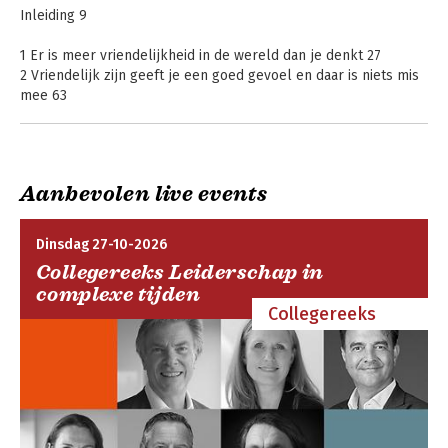
Inleiding 9
1 Er is meer vriendelijkheid in de wereld dan je denkt 27
2 Vriendelijk zijn geeft je een goed gevoel en daar is niets mis
mee 63
3 Laat je niet gek maken door motieven 94
3 ½ Er is vriendelijkheid genoeg op sociale media (oké, niet
genoeg misschien, maar ze ís er wel) 119
4 Ook aardige mensen kunnen winnaars zijn 132
Aanbevolen live events
5 Kijken vanuit het perspectief van de ander 161
6 Iedereen kan een held zijn 212
Overweldigd
7 Vergeet jezelf niet als je aardig bent 242
Dinsdag 27-10-2026
Collegereeks Leiderschap in
Recept voor vriendelijkheid 267
complexe tijden
Dankwoord 281
Bekijk alle boeken
Collegereeks
Noten 285