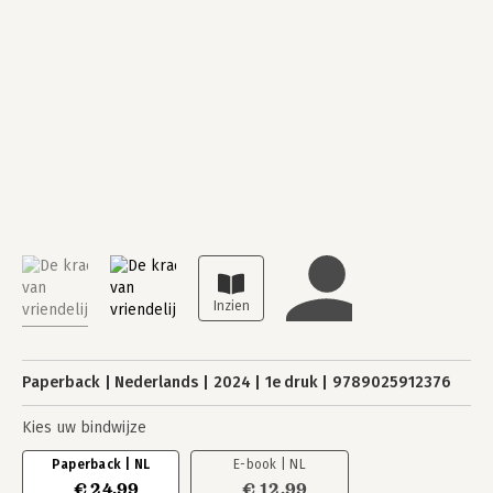
Paperback
Nederlands
2024
1e druk
9789025912376
Kies uw bindwijze
Paperback | NL
E-book | NL
€ 24,99
€ 12,99