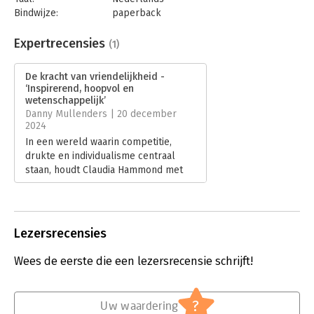
Bindwijze:
paperback
Aantal pagina's:
304
Uitgever:
Ten Have
Expertrecensies
(1)
Druk:
1
Verschijningsdatum:
15-2-2024
De kracht van vriendelijkheid -
‘Inspirerend, hoopvol en
Hoofdrubriek:
Psychologie
wetenschappelijk’
Danny Mullenders | 20 december
2024
In een wereld waarin competitie,
drukte en individualisme centraal
staan, houdt Claudia Hammond met
haar boek ‘De kracht van
vriendelijkheid’ een overtuigend
pleidooi voor de waarde van
vriendelijkheid.
Lezersrecensies
Lees verder
Wees de eerste die een lezersrecensie schrijft!
?
Uw waardering