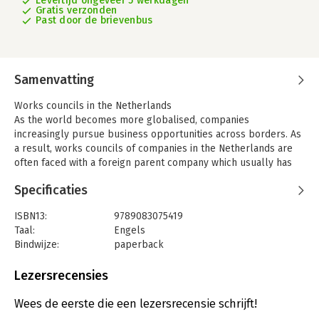
Levertijd ongeveer 5 werkdagen
Gratis verzonden
Past door de brievenbus
Samenvatting
Works councils in the Netherlands
As the world becomes more globalised, companies
increasingly pursue business opportunities across borders. As
a result, works councils of companies in the Netherlands are
often faced with a foreign parent company which usually has
little understanding of how employee participation in The
Specificaties
Netherlands works. In addition, more foreign members are
currently entering works councils, who require English as their
ISBN13:
9789083075419
regular working language. But how does an English-speaking
Taal:
Engels
works council acquire its professional knowledge? Plenty of
Bindwijze:
paperback
books on employee participation are available in Dutch, but
Aantal pagina's:
120
not in English.
Uitgever:
Performa
Lezersrecensies
Rights and obligations
Druk:
1
The standard guide for works councils now fills this gap. It sets
Verschijningsdatum:
1-3-2021
Wees de eerste die een lezersrecensie schrijft!
out to highlight the works council’s rights and obligations. At