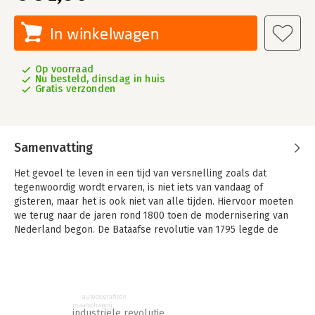
In winkelwagen
Op voorraad
Nu besteld, dinsdag in huis
Gratis verzonden
Samenvatting
Het gevoel te leven in een tijd van versnelling zoals dat
tegenwoordig wordt ervaren, is niet iets van vandaag of
gisteren, maar het is ook niet van alle tijden. Hiervoor moeten
we terug naar de jaren rond 1800 toen de modernisering van
Nederland begon. De Bataafse revolutie van 1795 legde de
basis voor een nieuwe samenleving met gelijke rechten voor
alle burgers. De Industriële revolutie transformeerde
vervolgens het landschap en het dagelijks leven met de komst
van stoomtreinen, gasverlichting en fabrieken.
autobiografieën
maatschappij
In dit boek laat Arianne Baggerman zien hoe Nederlanders
industriële revolutie