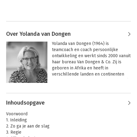
Over Yolanda van Dongen
Yolanda van Dongen (1964) is 
teamcoach en coach persoonlijke 
ontwikkeling en werkt sinds 2000 vanuit 
haar bureau Van Dongen & Co. Zij is 
geboren in Afrika en heeft in 
verschillende landen en continenten 
gewoond. Deze achtergrond heeft veel 
invloed gehad op de keuzes die zij in 
Andere boeken door Yolanda van
haar leven en loopbaan heeft gemaakt.

Dongen
Inhoudsopgave
De diversiteit aan mensen met 
uiteenlopende achtergronden is een 
Voorwoord
grote inspiratiebron. Waarom doen 
1. Inleiding
mensen wat ze doen? Of doen ze 
2. Zo ga je aan de slag
dingen juist niet? Hoe nemen ze regie 
3. Regie
om zelf een wending aan hun leven te 