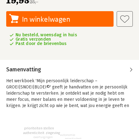
19,95
25,-
In winkelwagen
Nu besteld, woensdag in huis
Gratis verzonden
Past door de brievenbus
Samenvatting
Het werkboek 'Mijn persoonlijk leiderschap –
GROEI|SNOEI|BLOEI©' geeft je handvatten om je persoonlijk
leiderschap te versterken. Je ontdekt wat je nodig hebt om
meer focus, meer balans en meer voldoening in je leven te
krijgen. Je krijgt zicht op wie je bent, wat jou energie geeft en
wat er voor jou echt toe doet. Je krijgt scherp waar jouw kracht
zit en hoe deze in te zetten. Het is een compact, praktisch en
laagdrempelig werkboek gebaseerd op gevalideerde
prioriteiten stellen
modellen en inzichten uit managementtheorieën en de
zingeving
authenticiteit
autonomie
psychologie. Er is geen ‘one size fits all’ manier, alleen jouw
overtuigingen
proactiviteit