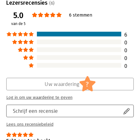
Uitgever:
Van Dongen & Co
Lezersrecensies
(6)
Druk:
1
5.0
Verschijningsdatum:
31-5-2021
6 stemmen
van de 5
Hoofdrubriek:
Leiderschap
6
0
0
0
0
?
Uw waardering
Log in om uw waardering te geven
Schrijf een recensie
Lees ons recensiebeleid