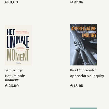
Teamspel Waag de
€ 31,00
Teamspel Werken
€ 27,95
Vraag©
aan Versterken©
Bekijk alle boeken
Bert van Dijk
David Cooperrider
Het liminale
Appreciative Inquiry
moment
€ 26,50
€ 18,95