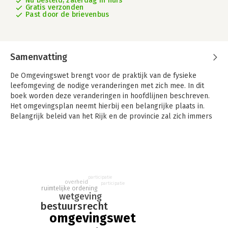
Nu besteld, zaterdag in huis
Gratis verzonden
Past door de brievenbus
Samenvatting
De Omgevingswet brengt voor de praktijk van de fysieke
leefomgeving de nodige veranderingen met zich mee. In dit
boek worden deze veranderingen in hoofdlijnen beschreven.
Het omgevingsplan neemt hierbij een belangrijke plaats in.
Belangrijk beleid van het Rijk en de provincie zal zich immers
via instructieregels vertalen naar het omgevingsplan.
Dit boek levert vanuit juridisch perspectief een bijdrage aan
het beter doorgronden van de Omgevingswet en het
omgevingsplan. De juridische spelregels worden op
overzichtelijke wijze uiteengezet en in het slot van het boek
participatie
overheid
worden praktische tips gegeven voor een goede uitvoering van
participatie
ruimtelijke ordening
de wet. Hiermee is het geschikt voor iedereen die meer over
wetgeving
bestuursrecht
de systematiek van de wet, het omgevingsplan en de voor
omgevingswet
gebiedsontwikkeling relevante aspecten van het
omgevingsplan wil weten.