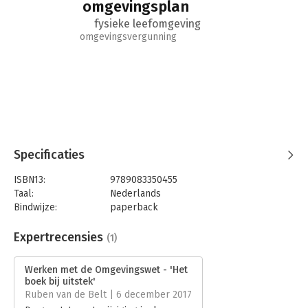
omgevingsplan
fysieke leefomgeving
omgevingsvergunning
Specificaties
ISBN13:
9789083350455
Taal:
Nederlands
Bindwijze:
paperback
Aantal pagina's:
300
Uitgever:
Berghauser Pont Publishing
Expertrecensies
(1)
Druk:
4
Verschijningsdatum:
13-10-2023
Werken met de Omgevingswet - 'Het
boek bij uitstek'
Hoofdrubriek:
Juridisch
Ruben van de Belt | 6 december 2017
Jongbloed:
Omgevingsrecht