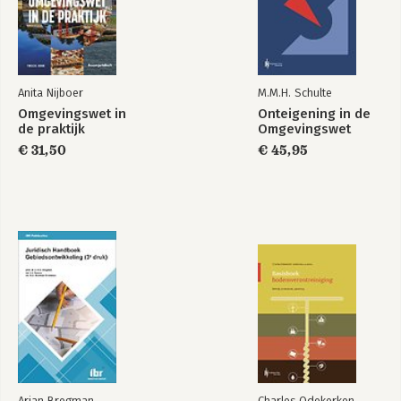
3.3 Doorwerking beleid en regelgeving 18
3.4 Advies en instemming 19
3.4.1 Advies 19
3.4.2 Instemming 21
Anita Nijboer
M.M.H. Schulte
4 De Omgevingswet en uitvoeringsregelgeving 23
Omgevingswet in
Onteigening in de
4.1 Vervallen wetten 23
de praktijk
Omgevingswet
4.2 De Omgevingswet 24
€ 31,50
€ 45,95
4.3 Algemene maatregelen van bestuur 26
4.4 Omgevingsregeling 27
4.5 Overgangsrecht 27
4.6 Wet kwaliteitsborging voor het bouwen 31
5 Kerninstrumenten 33
5.1 Zorgplicht 34
5.2 Omgevingswaarden 37
5.3 Omgevingsvisie 39
5.4 Programma 42
5.5 Decentrale regelgeving 45
5.6 Algemene rijksregels 49
5.7 Omgevingsvergunning 51
5.8 Projectbesluit 56
Arjan Bregman
Charles Odekerken