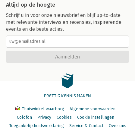
Altijd op de hoogte
12.7 Kennis 124
12.8 Denken vanuit de bedoeling 124
Schrijf u in voor onze nieuwsbrief en blijf up-to-date
12.9 Samenwerken 125
met relevante interviews en recensies, inspirerende
12.10 Tot slot 126
events en de beste acties.
Bronnenlijst 127
Trefwoordenregister 129
Aanmelden
PRETTIG KENNIS MAKEN
Thuiswinkel waarborg
Algemene voorwaarden
Colofon
Privacy
Cookies
Cookie instellingen
Toegankelijkheidsverklaring
Service & Contact
Over ons