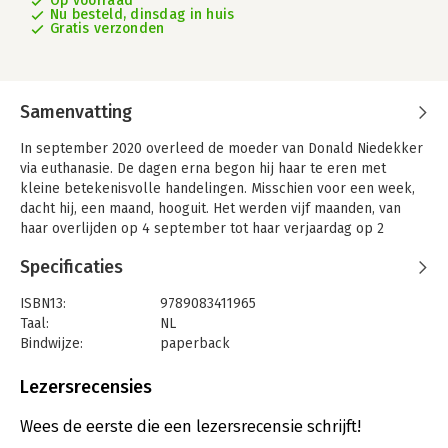
Op voorraad
Nu besteld, dinsdag in huis
Gratis verzonden
Samenvatting
In september 2020 overleed de moeder van Donald Niedekker
via euthanasie. De dagen erna begon hij haar te eren met
kleine betekenisvolle handelingen. Misschien voor een week,
dacht hij, een maand, hooguit. Het werden vijf maanden, van
haar overlijden op 4 september tot haar verjaardag op 2
februari.
Specificaties
Van dit rituele gedenken deed Niedekker in zijn dagboek
verslag. Gaandeweg kregen de notities het karakter van een
ISBN13:
9789083411965
levensschets van zijn moeder, een vrouw wier kindertijd in de
Taal:
NL
oorlog lag, die in de opbouwjaren volwassen werd, haar gezin
Bindwijze:
paperback
stichtte in tijden van emancipatie en loonexplosie, die kind aan
Aantal pagina's:
296
huis was in het Concertgebouw en in de KNVB streed voor
Uitgever:
Koppernik
Lezersrecensies
gelijke behandeling van vrouwen.
Druk:
1
De vijf maanden van gedenken openden in Niedekkers
Verschijningsdatum:
27-8-2024
Wees de eerste die een lezersrecensie schrijft!
geheugen luiken naar vergeten voorvallen en familietaferelen.