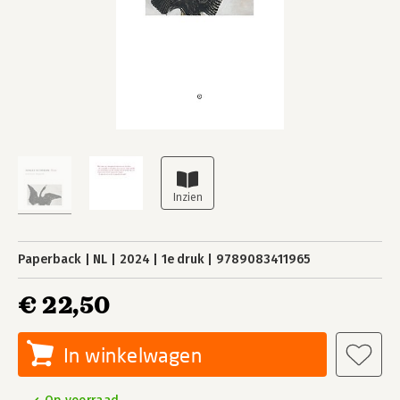
Paperback
NL
2024
1e druk
9789083411965
€ 22,50
In winkelwagen