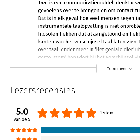
Taal is een communicatiemiddel, denkt u v
gevoelens over te brengen en om contact t
Dat is in elk geval hoe veel mensen tegen t
instrumentele taalopvatting is niet onprobl
filosofen hebben dat al aangetoond en hebb
kanten van het verschijnsel taal laten zien.
over taal, onder meer in 'Het geniale dier' uit
geste, stem' benadert hij het verschijnsel 
gebieden.
Toon meer
Lees verder
Lezersrecensies
Stilte, geste, stem
Sonja van Vuren | 2 augustus 2011
5.0
1 stem
Een boek dat 'Stilte Geste Stem' heet, wat m
van de 5
de schrijver René ten Bos is taal schatplicht
zaken die op het eerste oog niet zo veel me
nadere inspectie taal mede mogelijk maken, i