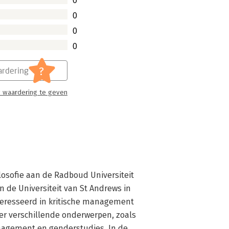
0
l boek vol.
0
0
0
?
rdering
 waardering te geven
ilosofie aan de Radboud Universiteit 
 de Universiteit van St Andrews in 
nteresseerd in kritische management 
er verschillende onderwerpen, zoals 
nagement en genderstudies. In de 