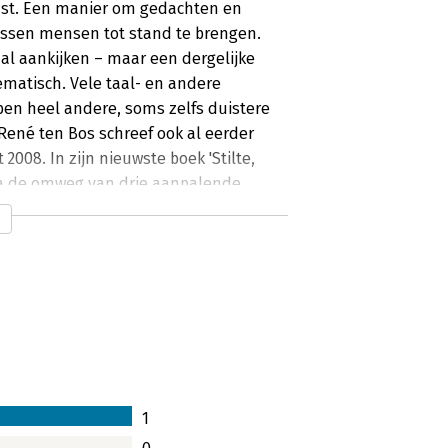
ast. Een manier om gedachten en
ussen mensen tot stand te brengen.
aal aankijken – maar een dergelijke
ematisch. Vele taal- en andere
en heel andere, soms zelfs duistere
 René ten Bos schreef ook al eerder
 2008. In zijn nieuwste boek 'Stilte,
via de omweg van drie aanpalende
oet je je daarbij voorstellen? Volgens
ig aan het niet-talige. Een boek over
1
t taal te maken hebben, maar bij
s dus zo gek nog niet. Het blijkt dat je