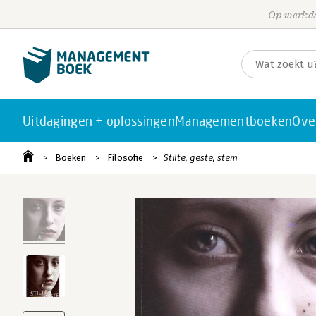
Op werkda
Uitdagingen + oplossingen
Managementboeken
Ove
Boeken
Filosofie
Stilte, geste, stem