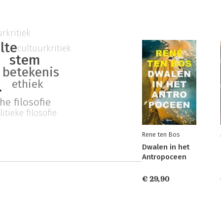
rkritiek
ilte
cultuurkritiek
stem
betekenis
l
ethiek
he filosofie
litieke filosofie
Rene ten Bos
Dwalen in het
Antropoceen
€ 29,90