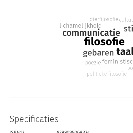
dierfilosofie
cultuu
lichamelijkheid
st
communicatie
filosofie
taa
gebaren
feministisc
poëzie
po
politieke filosofie
Specificaties
ISBN13:
9789085068334