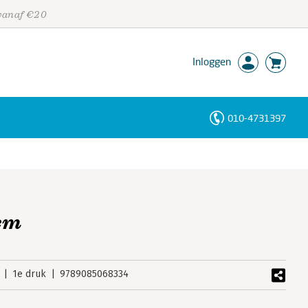
 vanaf €20
Inloggen
010-4731397
Personen
Trefwoorden
tem
1e druk
9789085068334