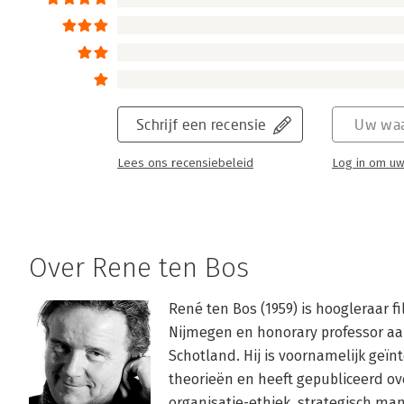
er prachtige essays aan kunt wijden. Een hee
Lees verder
Schrijf een recensie
Uw waa
Lees ons recensiebeleid
Log in om uw
Over Rene ten Bos
René ten Bos (1959) is hoogleraar f
Nijmegen en honorary professor aan
Schotland. Hij is voornamelijk geï
theorieën en heeft gepubliceerd ov
organisatie-ethiek, strategisch ma