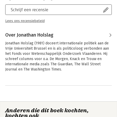
Schrijf een recensie
Lees ons recensiebeleid
Over Jonathan Holslag
Jonathan Holslag (1981) doceert internationale politiek aan de 
Vrije Universiteit Brussel en is als politicoloog verbonden aan 
het Fonds voor Wetenschappelijk Onderzoek Vlaanderen. Hij 
schreef columns voor o.a. De Morgen, Knack en Trouw en 
internationale media zoals The Guardian, The Wall Street 
Journal en The Washington Times. 

Eerder publiceerde hij o.a. De kracht van het paradijs. Hoe 
Andere boeken door Jonathan
Europa kan overleven in de Aziatische eeuw (2014), 
Holslag
Onmogelijke vrede. China's moeizame opmars in Azië (2015) en 
Vrede en oorlog. Een wereldgeschiedenis (2018).
Anderen die dit boek kochten,
kochten ook