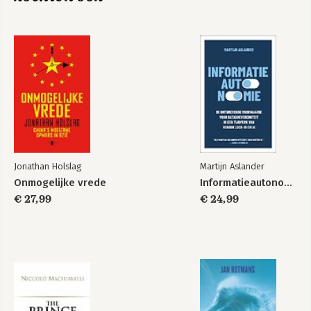
De nieuwe
De Nieuwe
zijderoute
Zijderoute
Jonathan Holslag
Martijn Aslander
Onmogelijke vrede
Informatieautonomie
€ 27,99
€ 24,99