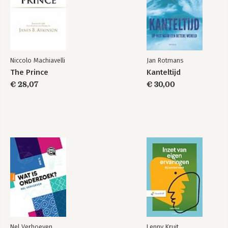
The Silk Road Trap
Onmogelijke vrede
Bekijk alle boeken
Niccolo Machiavelli
Jan Rotmans
The Prince
Kanteltijd
€ 28,07
€ 30,00
Nel Verhoeven
Lenny Kruit