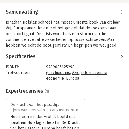
Samenvatting
Jonathan Holslag schreef het meest urgente boek van dit jaar.
Wij, Europeanen, leven met het gevoel dat de toekomst aan
ons voorbijgaat. De crisis woedt als een storm over het
continent en zet alle zekerheden op losse schroeven. Maar
hebben we echt de boot gemist? En begrijpen we wel goed
wat er aan de hand is?
Specificaties
Jonathan Holslag beschrijft in 'De kracht van het paradijs' op
overrompelende wijze de naoorlogse economische
ISBN13:
9789085425298
geschiedenis van Europa. Het is een episch verhaal over onze
Trefwoorden:
geschiedenis
,
Azië
,
internationale
drang naar welvaart en de manier waarop we het noorden zijn
economie
,
Europa
kwijtgeraakt. Als chroniqueur van zijn tijd kent Holslag zijn
Taal:
Nederlands
gelijke niet.
Bindwijze:
gebonden
Expertrecensies
(1)
Aantal pagina's:
608
Tegenover het haarscherpe, ontstellende portret van een
Uitgever:
De Bezige Bij
De kracht van het paradijs
continent met een kapseizende economie, plaatst Holslag de
Druk:
1
Sjors van Leeuwen | 3 augustus 2016
mogelijkheid van een nieuwe renaissance. Diep in Europa zit
Verschijningsdatum:
18-2-2014
Het is een minder vrolijk beeld dat
nog steeds de kracht van het paradijs.
Jonathan Holslag schetst in De Kracht
Hoofdrubriek:
Mens en maatschappij
"Jonathan Holslag heeft een boek geschreven dat gewaagd en
van het Paradijs. Europa heeft het op