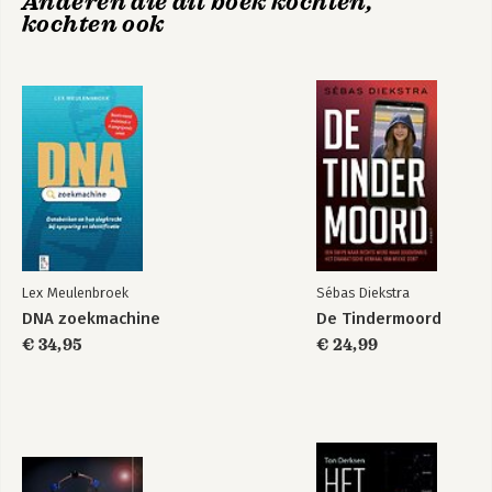
Anderen die dit boek kochten,
kochten ook
Dankwoord 247
Noten 249
Bibliografi e 253
Lex Meulenbroek
Sébas Diekstra
DNA zoekmachine
De Tindermoord
€ 34,95
€ 24,99