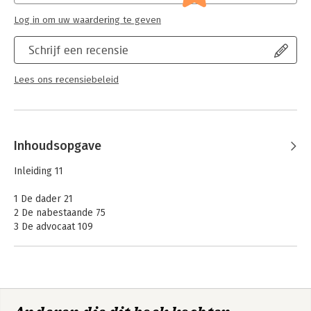
Log in om uw waardering te geven
Schrijf een recensie
Lees ons recensiebeleid
Inhoudsopgave
Inleiding 11
1 De dader 21
2 De nabestaande 75
3 De advocaat 109
4 De offi cier van justitie 131
5 De rechter 169
6 De straf 207
Epiloog: De toekomst 229