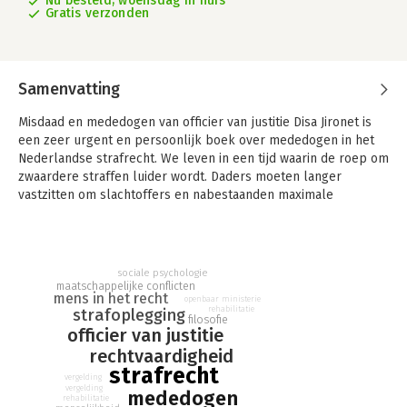
Nu besteld, woensdag in huis
Gratis verzonden
Samenvatting
Misdaad en mededogen van officier van justitie Disa Jironet is
een zeer urgent en persoonlijk boek over mededogen in het
Nederlandse strafrecht. We leven in een tijd waarin de roep om
zwaardere straffen luider wordt. Daders moeten langer
vastzitten om slachtoffers en nabestaanden maximale
genoegdoening te geven en de risico’s voor de maatschappij
waar mogelijk uit te bannen. Toch is het de vraag of harder
straffen werkt.
sociale psychologie
Al vanaf het begin van haar carrière gaat het Disa Jironet om de
maatschappelijke conflicten
mens in het recht
menselijke verhalen in de complexe juridische werkelijkheid
openbaar ministerie
rehabilitatie
strafoplegging
waarin zij als officier werkt. Voor dit boek sprak ze met daders
filosofie
officier van justitie
en slachtoffers, rechters, advocaten en andere officieren van
justitie, maar bovenal vertelt ze over haar eigen ervaringen. Ze
rechtvaardigheid
strafrecht
laat zien hoe zij als officier namens de samenleving op zoek
vergelding
gaat naar de kern van elke strafzaak en hoe ze daarbij open
vergelding
mededogen
rehabilitatie