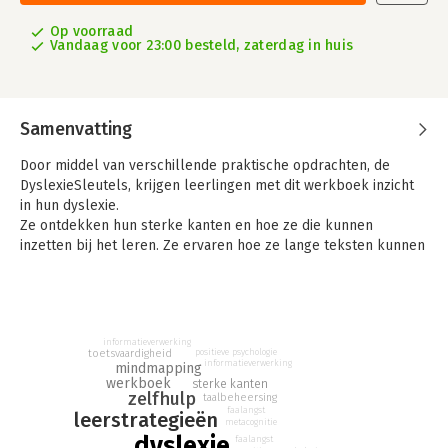
Op voorraad
Vandaag voor 23:00 besteld, zaterdag in huis
Samenvatting
Door middel van verschillende praktische opdrachten, de
DyslexieSleutels, krijgen leerlingen met dit werkboek inzicht
in hun dyslexie.
Ze ontdekken hun sterke kanten en hoe ze die kunnen
inzetten bij het leren. Ze ervaren hoe ze lange teksten kunnen
leren, mindmaps kunnen maken én woorden en grammatica
kunnen onthouden.
Ook is het belangrijk om te weten hoe ze met toetsstress
kunnen omgaan. Bij veel stress werkt het werkgeheugen
informatieverwerking
minder goed, en geleerde informatie is dan moeilijk op te
positieve psychologie
toetsvaardigheid
roepen. Leerlingen leren hoe ze ervoor kunnen zorgen dat ze
informatieverwerking
mindmapping
werkboek
sterke kanten
ontspannen een toets kunnen maken en hoe ze toetsvragen
zelfhulp
taalbeheersing
kunnen lezen en beantwoorden.
faalangst
leerstrategieën
metacognitie
Uiteindelijk maken ze hun eigen DyslexieSleutel, waarmee ze
dyslexie
faalangst
succesvol hun schoolcarrière kunnen vervolgen.