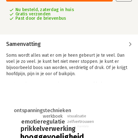
Nu besteld, zaterdag in huis
Gratis verzonden
Past door de brievenbus
Samenvatting
Soms wordt alles wat er om je heen gebeurt je te veel. Dan
voel je zo veel. Je kunt het niet meer stoppen. Je kunt er
bijvoorbeeld boos van worden, verdrietig of druk. Of je krijgt
hoofdpijn, pijn in je oor of buikpijn.
Kinderen krijgen zeer veel informatie en prikkels te
verwerken. Wanneer deze prikkels op een goede manier
worden gefilterd, is er niets aan de aan de hand. Een groeiend
aantal kinderen blijkt echter gevoelig te reageren en raakt
overprikkeld.
ontspanningstechnieken
werkboek
visualisatie
Dit boekje is speciaal geschreven voor (hoog)gevoelige en
emotieregulatie
zelfvertrouwen
snel overprikkelde kinderen van circa 7-11 jaar, betrokken
mandala
prikkelverwerking
ouders, onderwijzers en/of hulpverleners. Door middel van
hooggevoeligheid
spelletjes, opdrachten, vragen, tips en verhaaltjes kunnen