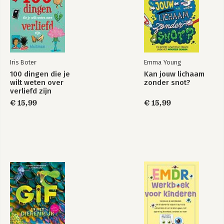
Bijlage 3 Pentagram bij kwaliteitenspel 97
Nawoord 99
Bedankje 100
Workshops voor volwassenen 100
Iris Boter
Emma Young
100 dingen die je
Kan jouw lichaam
wilt weten over
zonder snot?
verliefd zijn
€ 15,99
€ 15,99