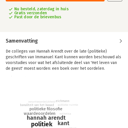
Nu besteld, zaterdag in huis
Gratis verzonden
Past door de brievenbus
Samenvatting
De colleges van Hannah Arendt over de late (politieke)
geschriften van Immanuel Kant kunnen worden beschouwd als
voorstudies voor wat het afsluitende deel van 'Het leven van
de geest' moest worden: een boek over het oordelen.
Dirk De Schutter en Remi Peeters verzorgen een nieuwe
vertaling van deze colleges, en combineren die met drie
andere teksten van Arendt over oordelen: over het
totalitarisme; over Socrates als filosoof en over Lessings
onderscheid tussen waarheid en mening.
eichmann
verantwoordelijkheid
publieke ruimte
banaliteit van het kwaad
politieke filosofie
waardeoordelen
esthetica
hannah arendt
kant
politiek