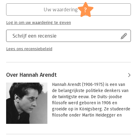
Hoofdrubriek:
Filosofie
?
Uw waardering
Log in om uw waardering te geven
Schrijf een recensie
Lees ons recensiebeleid
Over Hannah Arendt
Hannah Arendt (1906-1975) is een van 
de belangrijkste politieke denkers van 
de twintigste eeuw. De Duits-joodse 
filosofe werd geboren in 1906 en 
groeide op in Königsberg. Ze studeerde 
filosofie onder Martin Heidegger en 
Karl Jaspers. Toen de nazi's aan de 
macht kwamen, vluchtte ze via Parijs 
Andere boeken door Hannah
naar de Verenigde Staten, waar ze bleef 