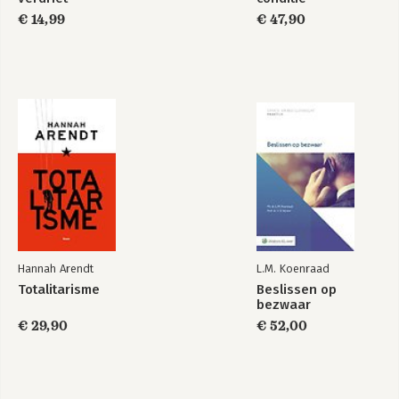
€ 14,99
€ 47,90
Hannah Arendt
L.M. Koenraad
Totalitarisme
Beslissen op
bezwaar
€ 29,90
€ 52,00