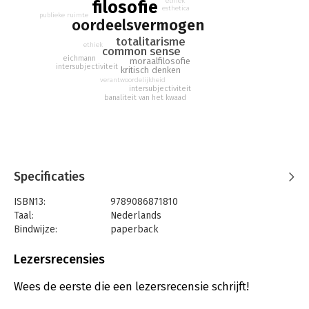
ethiek
filosofie
esthetica
publieke ruimte
oordeelsvermogen
totalitarisme
ethiek
common sense
eichmann
moraalfilosofie
intersubjectiviteit
kritisch denken
verantwoordelijkheid
intersubjectiviteit
banaliteit van het kwaad
Specificaties
ISBN13:
9789086871810
Taal:
Nederlands
Bindwijze:
paperback
Aantal pagina's:
240
Uitgever:
Klement
Lezersrecensies
Druk:
1
Verschijningsdatum:
11-11-2016
Wees de eerste die een lezersrecensie schrijft!