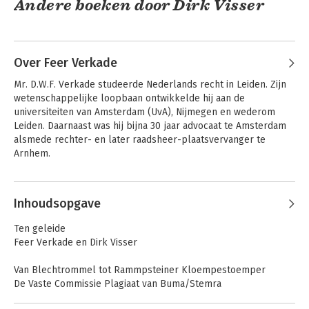
Andere boeken door Dirk Visser
Over Feer Verkade
Mr. D.W.F. Verkade studeerde Nederlands recht in Leiden. Zijn 
wetenschappelijke loopbaan ontwikkelde hij aan de 
universiteiten van Amsterdam (UvA), Nijmegen en wederom 
Leiden. Daarnaast was hij bijna 30 jaar advocaat te Amsterdam 
alsmede rechter- en later raadsheer-plaatsvervanger te 
Arnhem.

Intellectuele
Auteursrecht
In 2002 nam hij afscheid van de universiteit en van de balie, en 
eigendom 2026
Andere boeken door Feer Verkade
werd hij advocaat-generaal bij de Hoge Raad. Hij is lid van de 
Inhoudsopgave
Koninklijke Nederlandse Akademie van Wetenschappen.
Ten geleide
Feer Verkade en Dirk Visser
Van Blechtrommel tot Rammpsteiner Kloempestoemper
De Vaste Commissie Plagiaat van Buma/Stemra
Rob du Bois