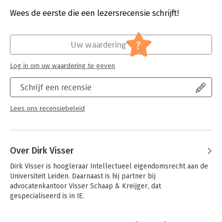
Uitgever:
Uitgeverij deLex
Verschijningsdatum:
21-7-2011
Wees de eerste die een lezersrecensie schrijft!
Hoofdrubriek:
Juridisch
Jongbloed:
Intellectuele + Industriële eigendom
?
Uw waardering
algemeen
Log in om uw waardering te geven
Schrijf een recensie
Lees ons recensiebeleid
Over Dirk Visser
Dirk Visser is hoogleraar Intellectueel eigendomsrecht aan de 
Universiteit Leiden. Daarnaast is hij partner bij 
advocatenkantoor Visser Schaap & Kreijger, dat 
gespecialiseerd is in IE.