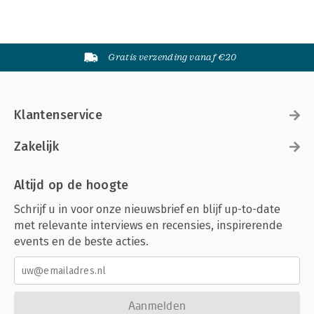
Dirk Visser
Elvis Presley: dead or alive?
Kriek Wille
Gratis verzending vanaf €20
Octrooien en innovatie, terugkijken is leren voor de toekomst
Severin de Wit
Klantenservice
Memento
Bernt Hugenholtz
Zakelijk
Altijd op de hoogte
Schrijf u in voor onze nieuwsbrief en blijf up-to-date
met relevante interviews en recensies, inspirerende
events en de beste acties.
Aanmelden