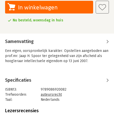
In winkelwagen
Nu besteld, woensdag in huis
Samenvatting
Een eigen, oorspronkelijk karakter. Opstellen aangeboden aan
prof.mr. Jaap H. Spoor ter gelegenheid van zijn afscheid als
hoogleraar intellectuele eigendom op 13 juni 2007.
Specificaties
ISBN13:
9789086920082
Trefwoorden:
auteursrecht
Taal:
Nederlands
Bindwijze:
gebonden
Aantal pagina's:
405
Lezersrecensies