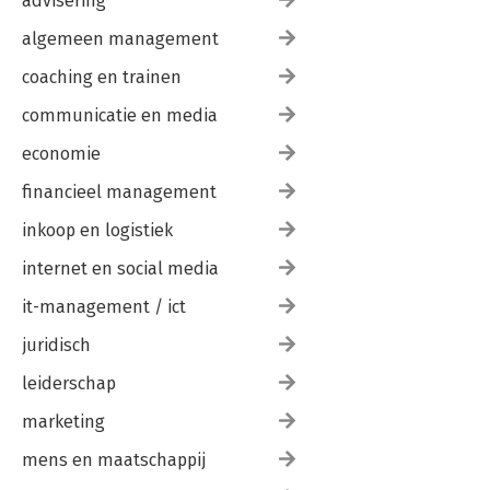
advisering
richtlijn elektronische handel. De wetgever op de stoel van de
algemeen management
rechter
Cyril van der Net
coaching en trainen
communicatie en media
Inburgering
Constant van Nispen
economie
financieel management
De techniekrestrictie in het modellenrecht en de relevantie
van alternatieven
inkoop en logistiek
Bas Pinckaers
internet en social media
Verwaterd of verward, een kwestie van bekendheid?
Antoon Quaedvlieg
it-management / ict
juridisch
NMa/ Auteurs: auteurs en mededinging
Marijke Reinsma
leiderschap
Verwarring of associatie: het spoor bijster
marketing
Jacqueline Schaap
mens en maatschappij
Ceci n'est pas une pipe