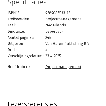
Specificaties
ISBN13:
9789087533113
Trefwoorden:
projectmanagement
Taal:
Nederlands
Bindwijze:
paperback
Aantal pagina's:
245
Uitgever:
Van Haren Publishing B.V.
Druk:
4
Verschijningsdatum:
23-4-2025
Hoofdrubriek:
Projectmanagement
Lezersrecensies