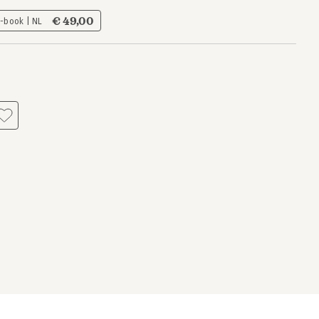
€ 49,00
E-book | NL
s