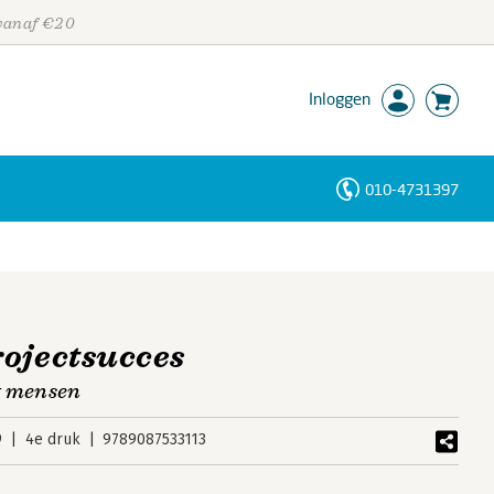
 vanaf €20
Inloggen
010-4731397
Personen
Trefwoorden
ojectsucces
t mensen
9
4e druk
9789087533113