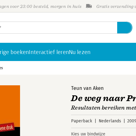
gen voor 23:00 besteld, morgen in huis
Gratis verzending
rige boeken
Interactief leren
Nu lezen
es
Teun van Aken
De weg naar Pr
Resultaten bereiken me
Paperback
Nederlands
200
Kies uw bindwijze