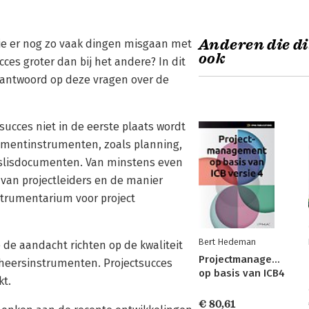
Anderen die di
die er nog zo vaak dingen misgaan met
ook
cces groter dan bij het andere? In dit
 antwoord op deze vragen over de
succes niet in de eerste plaats wordt
ementinstrumenten, zoals planning,
eslisdocumenten. Van minstens even
l van projectleiders en de manier
trumentarium voor project
Bert Hedeman
de aandacht richten op de kwaliteit
Projectmanagement
eheersinstrumenten. Projectsucces
op basis van ICB4
kt.
€ 80,61