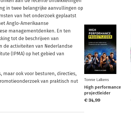
honken aan de recente ontwikkelingen
ng in twee belangrijke aanvullingen op
komsten van het onderzoek geplaatst
het Anglo-Amerikaanse
pese managementdenken. En ten
king tot de beschrijven van
n de activiteiten van Nederlandse
itute (IPMA) op het gebied van
, maar ook voor besturen, directies,
Tonnie Lalkens
promotieonderzoek van praktisch nut
High performance
projectleider
€ 34,99