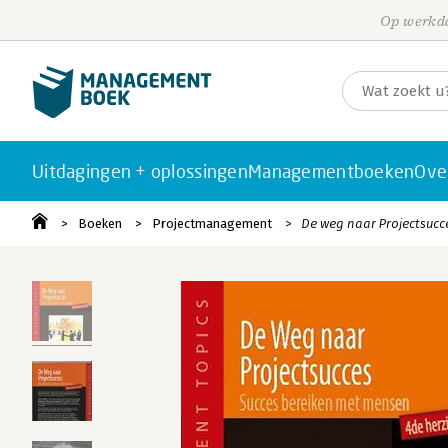
Op werkda
Uitdagingen + oplossingen
Managementboeken
Ove
Boeken
Projectmanagement
De weg naar Projectsucc