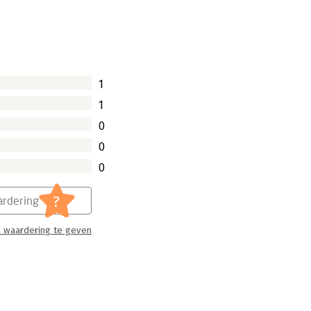
1
1
0
0
0
?
rdering
 waardering te geven