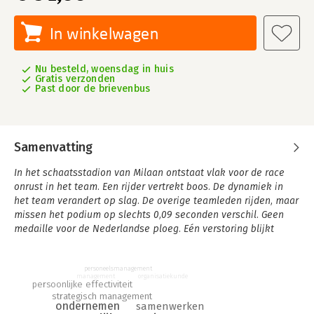
In winkelwagen
Nu besteld, woensdag in huis
Gratis verzonden
Past door de brievenbus
Samenvatting
In het schaatsstadion van Milaan ontstaat vlak voor de race
onrust in het team. Een rijder vertrekt boos. De dynamiek in
het team verandert op slag. De overige teamleden rijden, maar
missen het podium op slechts 0,09 seconden verschil. Geen
medaille voor de Nederlandse ploeg. Eén verstoring blijkt
beslissend voor het resultaat.
Resultaat wordt zelden bepaald door het plan alleen. Het
personeelsmanagement
management
organisatiekunde
verschil ontstaat in hoe jij als projectleider omgaat met
persoonlijke effectiviteit
spanning, emoties en veranderende omstandig heden. In het
strategisch management
ondernemen
samenwerken
boek High Performance Projectleider laat Tonnie Lalkens zien