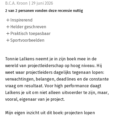
Het beïnvloedt ook hoe de (eind)klant jouw project ervaart en
B.C.A. Kroon | 29 juni 2026
hoeveel vertrouwen management, directie en andere
2 van 2 personen vonden deze recensie nuttig
stakeholders hebben in de voortgang en de uiteindelijke
uitkomst van het project. Als leider en directeur van jouw
Inspirerend
‘’Project BV’’ ben jij het boegbeeld, de driver en de aanjager
Helder geschreven
van jouw project.
Praktisch toepasbaar
Elk project, op elk moment, in elke omgeving, met elk team,
Sportvoorbeelden
met elke klant en met de aanwezige leveranciers, is een zeer
dynamische omgeving. Het succes van een project is
afhankelijk van veel factoren die op dat moment spelen. Jij
bent daar een belangrijk onderdeel van en je kunt als
Tonnie Lalkens neemt je in zijn boek mee in de
projectleider daar zeker de nodigde invloed op uitoefenen en
wereld van projectleiderschap op hoog niveau. Hij
er de juiste sturing aan geven.
weet waar projectleiders dagelijks tegenaan lopen:
Dit boek zal jou zeker inspireren. Maak hier gebruik van en
verwachtingen, belangen, deadlines en de constante
pak de regie over jouw succes!
vraag om resultaat. Voor high performance daagt
Lalkens je uit om niet alleen uitvoerder te zijn, maar,
vooral, eigenaar van je project.
Mijn eigen inzicht uit dit boek: projecten lopen