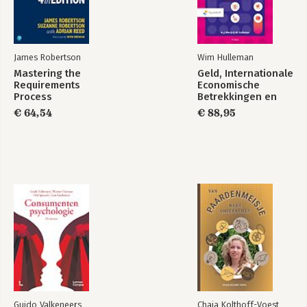
James Robertson
Wim Hulleman
Mastering the
Geld, Internationale
Requirements
Economische
Process
Betrekkingen en
bedrijfsomgeving
€ 64,54
€ 88,95
Guido Valkeneers
Chaja Kolthoff-Voest