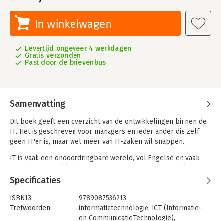
In winkelwagen
Levertijd ongeveer 4 werkdagen
Gratis verzonden
Past door de brievenbus
Samenvatting
Dit boek geeft een overzicht van de ontwikkelingen binnen de
IT. Het is geschreven voor managers en ieder ander die zelf
geen IT'er is, maar wel meer van IT-zaken wil snappen.
IT is vaak een ondoordringbare wereld, vol Engelse en vaak
nodeloos ingewikkelde termen, een domein waar enkel
ingewijden de weg lijken te weten. Dat is jammer, want IT wordt
Specificaties
te belangrijk om enkel aan IT'ers over te laten.
ISBN13:
9789087536213
IT heeft zich ontwikkeld tot een vast onderdeel van vrijwel alle
Trefwoorden:
informatietechnologie
,
ICT (Informatie-
aspecten van het menselijk handelen. We hebben steeds meer
en CommunicatieTechnologie)
,