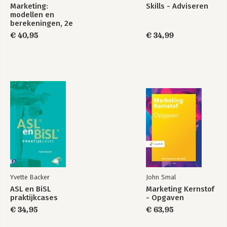
Marketing:
Skills - Adviseren
modellen en
berekeningen, 2e
herziene editie
€ 40,95
€ 34,99
Yvette Backer
John Smal
ASL en BiSL
Marketing Kernstof
praktijkcases
- Opgaven
€ 34,95
€ 63,95