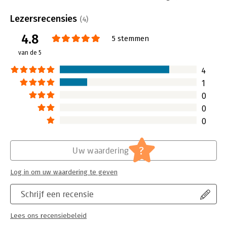
mogelijkheden en benutten die ook privé volop. Tegelijkertijd
informatiemanagement
,
ervaren mensen in de praktijk van hun organisatie IT ook vaak
informatiemaatschappij
,
IT-management
Lezersrecensies
(4)
als een blok aan het been. Vaker dan hen lief is, krijgen ze te
Taal:
Nederlands
horen dat iets niet mag of kan. Dat frustreert, vooral omdat
4.8
Bindwijze:
paperback
5 stemmen
mensen te weinig grip het IT beleid kunnen krijgen.
Aantal pagina's:
120
van de 5
Uitgever:
Van Haren Publishing B.V.
IT bepaalt steeds meer onze communicatie en
Druk:
1
4
informatiemogelijkheden, op het werk en thuis. Dan is het
Verschijningsdatum:
10-3-2011
nodig om toch iets meer te snappen van al die IT-termen en -
1
begrippen, ook als niet-IT'er. Dit boek helpt daarbij.
0
Hoofdrubriek:
IT-management / ICT
0
Serie:
Essential Skills for Managers
0
?
Uw waardering
Log in om uw waardering te geven
Schrijf een recensie
Lees ons recensiebeleid