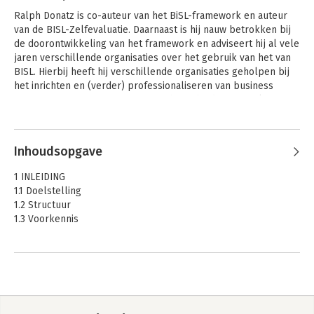
Ralph Donatz is co-auteur van het BiSL-framework en auteur 
van de BISL-Zelfevaluatie. Daarnaast is hij nauw betrokken bij 
de doorontwikkeling van het framework en adviseert hij al vele 
jaren verschillende organisaties over het gebruik van het van 
BISL. Hierbij heeft hij verschillende organisaties geholpen bij 
het inrichten en (verder) professionaliseren van business 
informatiemanagement. Daarnaast heeft hij diverse malen 
gepubliceerd in onder meer Informatie en het IT-beheer 
Andere boeken door Ralph Donatz
jaarboek over functioneel beheer en informatiemanagement
Inhoudsopgave
1 INLEIDING
1.1 Doelstelling
1.2 Structuur
1.3 Voorkennis
2 ONTWIKKELINGSFASEN
2.1 Procesclusters
2.2 Ontwikkelingsfasen
2.3 Belang van de fasen
BiSL – Een
BiSL – Een