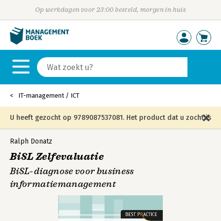
Op werkdagen voor 23:00 besteld, morgen in huis
IT-management / ICT
U heeft gezocht op 9789087537081. Het product dat u zocht is
niet meer in die editie leverbaar en is vervangen door de
Ralph Donatz
BiSL Zelfevaluatie
onderstaande editie.
BiSL-diagnose voor business
informatiemanagement