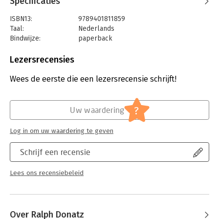
Specificaties
ISBN13:
9789401811859
Taal:
Nederlands
Bindwijze:
paperback
Aantal pagina's:
50
Uitgever:
Van Haren Publishing B.V.
Lezersrecensies
Druk:
4
Verschijningsdatum:
5-7-2024
Wees de eerste die een lezersrecensie schrijft!
Hoofdrubriek:
IT-management / ICT
?
Uw waardering
Log in om uw waardering te geven
Schrijf een recensie
Lees ons recensiebeleid
Over Ralph Donatz