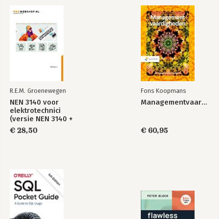
5 SAMENVATTING ZELFEVALUATIE
5.1 Resultaatblad
5.2 Resultaatblad voorgestelde acties
5.3 Resultaatblad definitieve acties
R.E.M. Groenewegen
Fons Koopmans
NEN 3140 voor
Managementvaardigheden
elektrotechnici
(versie NEN 3140 +
A3:2019)
€ 28,50
€ 60,95