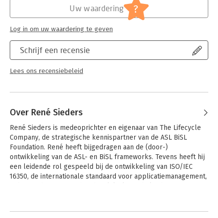
Serie:
Best Practice Guides
?
Uw waardering
Log in om uw waardering te geven
Schrijf een recensie
Lees ons recensiebeleid
Over René Sieders
René Sieders is medeoprichter en eigenaar van The Lifecycle 
Company, de strategische kennispartner van de ASL BiSL 
Foundation. René heeft bijgedragen aan de (door-) 
ontwikkeling van de ASL- en BiSL frameworks. Tevens heeft hij 
een leidende rol gespeeld bij de ontwikkeling van ISO/IEC 
16350, de internationale standaard voor applicatiemanagement, 
gebaseerd op ASL.  In het dagelijks leven helpt hij organisaties 
bij het inrichten en professionaliseren van 
Andere boeken door René Sieders
applicatiemanagement, functioneel beheer en 
informatiemanagement en I-governance.