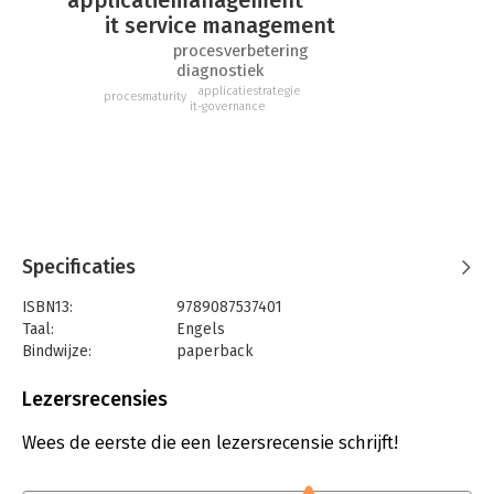
it service management
procesverbetering
diagnostiek
applicatiestrategie
procesmaturity
it-governance
Specificaties
ISBN13:
9789087537401
Taal:
Engels
Bindwijze:
paperback
Aantal pagina's:
42
Uitgever:
Van Haren Publishing B.V.
Lezersrecensies
Druk:
1
Verschijningsdatum:
5-11-2018
Wees de eerste die een lezersrecensie schrijft!
Hoofdrubriek:
IT-management / ICT