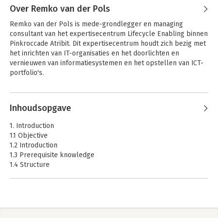
Over Remko van der Pols
Remko van der Pols is mede-grondlegger en managing 
consultant van het expertisecentrum Lifecycle Enabling binnen 
Pinkroccade Atribit. Dit expertisecentrum houdt zich bezig met 
het inrichten van IT-organisaties en het doorlichten en 
vernieuwen van informatiesystemen en het opstellen van ICT-
portfolio's.

Remko van der Pols heeft het ASL-framework in hoge mate 
Andere boeken door Remko van der
mede vormgegeven. Daarnaast heeft hij diverse malen 
Inhoudsopgave
Pols
gepubliceerd in onder meer informatie en het IT-beheer 
BiSL – Een
BiSL – Een
Framework voor
Framework voor
jaarboek over functioneel en applicatiebeheer en 
1. Introduction
business
business
informatieplanning.
1.1 Objective
informatiemanagement
informatiemanagement
1.2 Introduction
1.3 Prerequisite knowledge
1.4 Structure
2. Development phases
2.1 Process clusters
2.2 Development phases
2.3 Importance of the levels