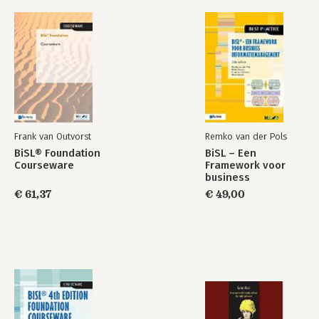
5.1 Results page of self-assessment
5.2 Results page: proposed actions
Bekijk alle boeken
5.3 Results page definitive actions
Frank van Outvorst
Remko van der Pols
BiSL® Foundation
BiSL – Een
Courseware
Framework voor
business
informatiemanagement
€ 61,37
€ 49,00