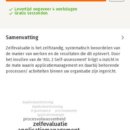
Levertijd ongeveer 4 werkdagen
Gratis verzonden
Samenvatting
Zelfevaluatie is het zelfstandig, systematisch beoordelen van
de manier van werken en de resultaten die dit oplevert. Door
het invullen van de 'ASL 2 Self-assessment' krijgt u inzicht in
de mate waarin applicatiemanagement en daarbij behorende
processen/ activiteiten binnen uw organisatie zijn ingericht.
Belangrijk doel bij deze zelfevaluatie is niet alleen het
verschaffen van inzicht in de mate waarin bepaalde processen
zijn ingericht, maar vooral ook het inzichtelijk maken van de
beperkingen van de organisatie en de gevolgen die dit heeft
kwaliteitsverbetering
voor de (continuïteit en kwaliteit) van de dienstverlening. Aan
kwaliteitsverbetering
de hand van de resultaten kunnen vervolgens gericht acties
it-governance
procesmaturity
applicatiestrategie
worden uitgezet ter verbetering.
procesvolwassenheid
zelfevaluatie
applicatiemanagement