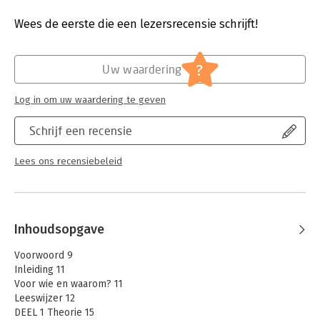
Druk:
4
Verschijningsdatum:
20-10-2017
Wees de eerste die een lezersrecensie schrijft!
Hoofdrubriek:
Schoolboeken
?
Uw waardering
Log in om uw waardering te geven
Schrijf een recensie
Lees ons recensiebeleid
Inhoudsopgave
Voorwoord 9
Inleiding 11
Voor wie en waarom? 11
Leeswijzer 12
DEEL 1 Theorie 15