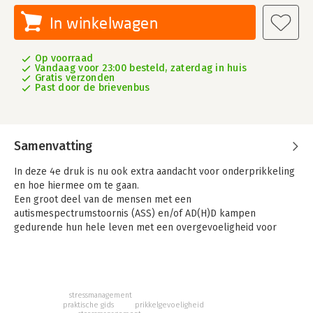
In winkelwagen
Op voorraad
Vandaag voor 23:00 besteld, zaterdag in huis
Gratis verzonden
Past door de brievenbus
Samenvatting
In deze 4e druk is nu ook extra aandacht voor onderprikkeling
en hoe hiermee om te gaan.
Een groot deel van de mensen met een
autismespectrumstoornis (ASS) en/of AD(H)D kampen
gedurende hun hele leven met een overgevoeligheid voor
prikkels. Overgevoeligheid kan leiden tot serieuze lichamelijke
en/of psychische klachten, zoals vermoeidheid, labiliteit,
hoofdpijn, paniekaanvallen en in ergere gevallen burn-out of
hartklachten. Welke klachten dat zijn en welke situaties
stressmanagement
aanleiding tot overprikkeling geven, is, net als de
praktische gids
prikkelgevoeligheid
overgevoeligheid zelf, per persoon verschillend.