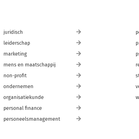
juridisch
p
leiderschap
p
marketing
p
mens en maatschappij
r
non-profit
s
ondernemen
v
organisatiekunde
w
personal finance
personeelsmanagement