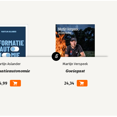
5
rtijn Aslander
Martijn Verspeek
matieautonomie
Goeiegast
4,99
24,34