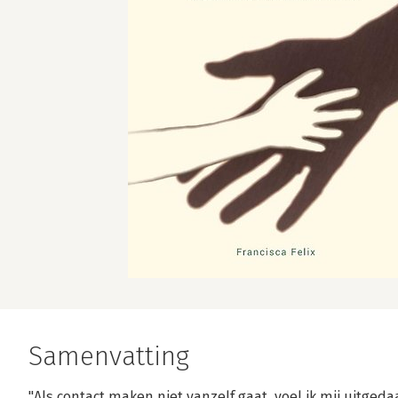
Samenvatting
"Als contact maken niet vanzelf gaat, voel ik mij uitged