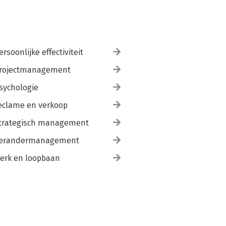
ersoonlijke effectiviteit
rojectmanagement
sychologie
eclame en verkoop
trategisch management
erandermanagement
erk en loopbaan