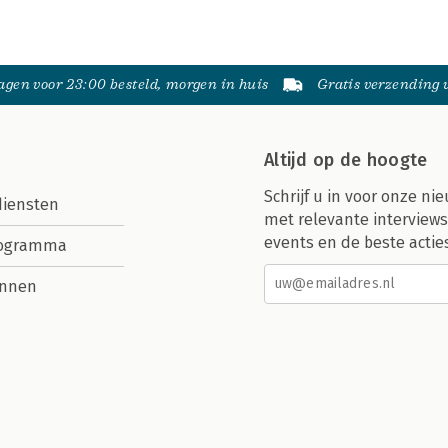
gen voor 23:00 besteld, morgen in huis
Gratis verzending
Altijd op de hoogte
Schrijf u in voor onze nie
diensten
met relevante interviews
events en de beste actie
rogramma
nnen