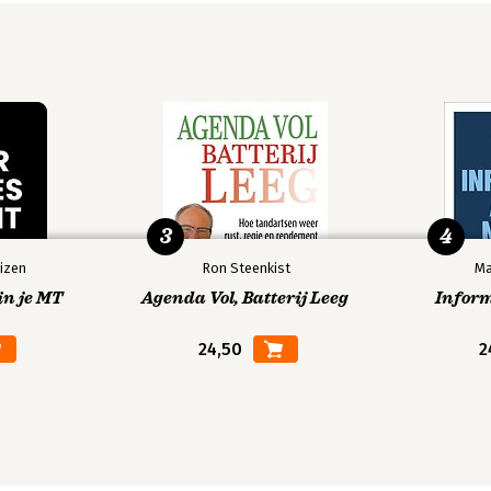
3
4
izen
Ron Steenkist
Ma
in je MT
Agenda Vol, Batterij Leeg
Infor
24,50
2