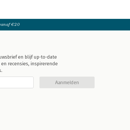
 vanaf €20
uwsbrief en blijf up-to-date
 en recensies, inspirerende
s.
Aanmelden