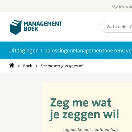
Op werkda
Uitdagingen + oplossingen
Managementboeken
Ove
Boek
Zeg me wat je zeggen wil