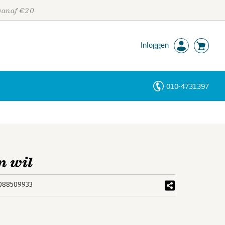
 vanaf €20
Inloggen
010-4731397
Personen
Trefwoorden
n wil
088509933