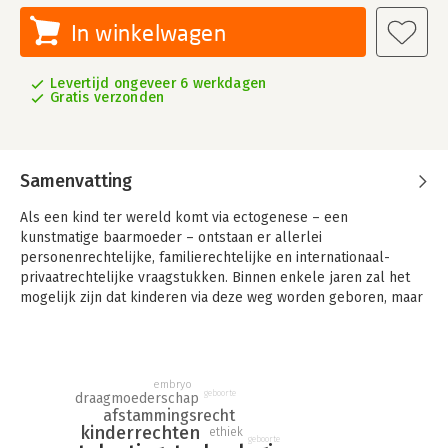
In winkelwagen
Levertijd ongeveer 6 werkdagen
Gratis verzonden
Samenvatting
Als een kind ter wereld komt via ectogenese – een
kunstmatige baarmoeder – ontstaan er allerlei
personenrechtelijke, familierechtelijke en internationaal-
privaatrechtelijke vraagstukken. Binnen enkele jaren zal het
mogelijk zijn dat kinderen via deze weg worden geboren, maar
het Nederlandse personen- en familierecht is onvoldoende
afgestemd op de juridische gevolgen van het gebruik van deze
nieuwe technologie.
embryo
Het Nederlandse afstammingsrecht is gebaseerd op het
geboorte
draagmoederschap
adagium mater semper certa est: de vrouw uit wie het kind
afstammingsrecht
kinderrechten
wordt geboren is altijd zeker. Maar door toepassing van
ethiek
geboorte