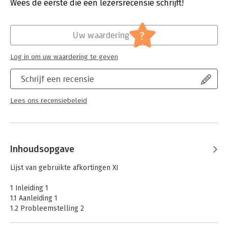
Verschijningsdatum:
2-3-2021
Wees de eerste die een lezersrecensie schrijft!
Hoofdrubriek:
Juridisch
Jongbloed:
Personen- en familierecht - Algemeen
?
Uw waardering
Log in om uw waardering te geven
Schrijf een recensie
Lees ons recensiebeleid
Inhoudsopgave
Lijst van gebruikte afkortingen XI
1 Inleiding 1
1.1 Aanleiding 1
1.2 Probleemstelling 2
1.3 Afbakening onderwerp 3