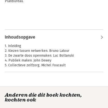
Planbureau.
Inhoudsopgave
1. Inleiding
2. Kiezen tussen netwerken. Bruno Latour
3. De zwarte doos openmaken. Luc Boltanski
4. Publiek maken. John Dewey
5. Collectieve zelfzorg. Michel Foucault
6. Beschermd op reis. Peter Sloterdijk
7. Fairtrade publiek maken
Noten
Literatuur
Anderen die dit boek kochten,
kochten ook