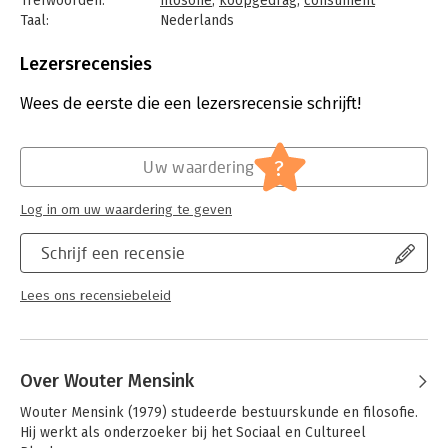
Trefwoorden:
filosofie
,
koopgedrag
,
consument
Aan de hand van documentaires over wereldhandel onderzoekt
Taal:
Nederlands
Mensink alternatieve manieren om fairtrade te benaderen. Hij
Bindwijze:
paperback
gebruikt het werk van onder meer Bruno Latour, Michel
Aantal pagina's:
180
Lezersrecensies
Foucault en Peter Sloterdijk om aan te tonen dat eerlijke
Uitgever:
Boom
handel een collectief probleem is, dat een publieke discussie
Druk:
1
Wees de eerste die een lezersrecensie schrijft!
vereist. Een betere wereld kunnen we niet kopen, maar de
Verschijningsdatum:
14-4-2015
manier waarop we kopen in de wereld kunnen we wel
verbeteren.
Hoofdrubriek:
Mens en maatschappij
?
Uw waardering
Log in om uw waardering te geven
Schrijf een recensie
Lees ons recensiebeleid
Over Wouter Mensink
Wouter Mensink (1979) studeerde bestuurskunde en filosofie. 
Hij werkt als onderzoeker bij het Sociaal en Cultureel 