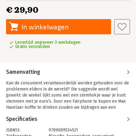
€ 29,90
In winkelwagen
Levertijd ongeveer 3 werkdagen
Gratis verzonden
Samenvatting
Kan de consument verantwoordelijk worden gehouden voor de
problemen elders in de wereld? Die suggestie wordt wel
gewekt: de winkel lijkt soms wel een stemhokje waar je kunt
stemmen met je euro’s. Door een Fairphone te kopen en Max
Havelaar-koffie te drinken zouden we bijdragen aan een
betere wereld. De aanschaf van producten zonder keurmerk
Specificaties
zou misstanden in stand houden. In 'Kun je een betere wereld
kopen?' laat Wouter Mensink zien welke problemen deze
ISBN13:
9789089534521
benadering van fairtrade met zich meebrengt.