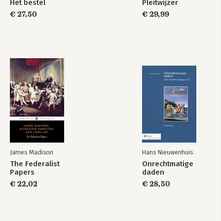
Het bestel
Pleitwijzer
Gebruik je hersens
Leer als een speer
€ 27,50
€ 29,99
Bekijk alle boeken
James Madison
Hans Nieuwenhuis
The Federalist
Onrechtmatige
Papers
daden
€ 22,02
€ 28,50