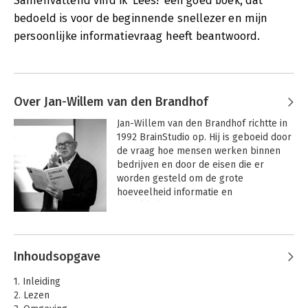
Samenvattend vind ik 'Lees!' een goed boek, dat
bedoeld is voor de beginnende snellezer en mijn
persoonlijke informatievraag heeft beantwoord.
Over Jan-Willem van den Brandhof
Jan-Willem van den Brandhof richtte in 
1992 BrainStudio op. Hij is geboeid door 
de vraag hoe mensen werken binnen 
bedrijven en door de eisen die er 
worden gesteld om de grote 
hoeveelheid informatie en 
ontwikkelingen bij te houden. 

Andere boeken door Jan-Willem
Van den Brandhof raakte gefascineerd 
van den Brandhof
door het menselijke brein en zag in dat 
Inhoudsopgave
mensen moeten 'leren leren'. Mensen 
bezitten talrijke capaciteiten en 
1. Inleiding
talenten, maar laten ze vaak onbenut. 
2. Lezen
Het is zijn levensmissie om met een 