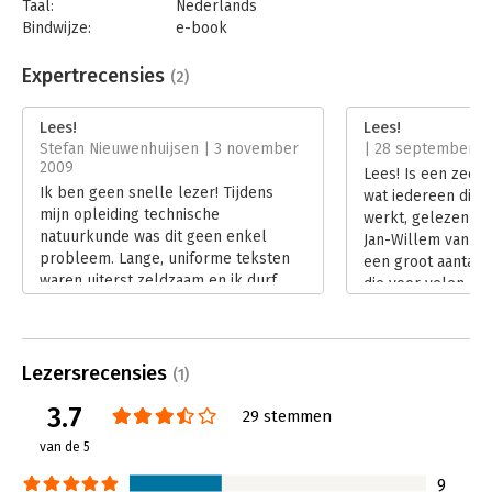
Taal:
Nederlands
Bindwijze:
e-book
Beveiliging:
watermerk
Bestandsformaat:
epub
Expertrecensies
(2)
Aantal pagina's:
111
Uitgever:
Managementboek
Lees!
Lees!
Druk:
1
Stefan Nieuwenhuijsen | 3 november
| 28 september 2
Verschijningsdatum:
2-11-2009
2009
Lees! Is een zeer
Ik ben geen snelle lezer! Tijdens
wat iedereen die 
Hoofdrubriek:
Persoonlijke effectiviteit
mijn opleiding technische
werkt, gelezen z
natuurkunde was dit geen enkel
Jan-Willem van de
probleem. Lange, uniforme teksten
een groot aantal 
waren uiterst zeldzaam en ik durf
die voor velen zee
zelfs te stellen dat de gemiddelde
Zeker in een tijd 
fysicus daar enigszins allergisch voor
meer informatie b
is. Echter, ik ben sinds twee maanden
Lees verder
werkzaam bij Adviestalent. In deze
Lezersrecensies
(1)
periode heb ik al gemerkt dat ik
3.7
mezelf door aanzienlijke
29 stemmen
hoeveelheden tekst heen moet
van de 5
werken. Met deze hoeveelheden heb
ik geen probleem, maar wel met de
9