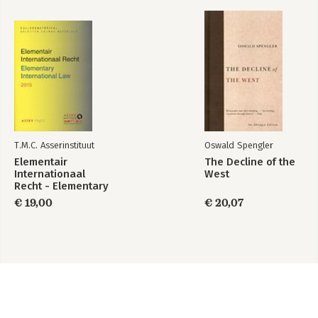
T.M.C. Asserinstituut
Oswald Spengler
Elementair
The Decline of the
Internationaal
West
Recht - Elementary
International Law
€ 19,00
€ 20,07
2015