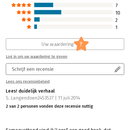
benodigde tijd. Met deze gedachte
7
zocht ik een boek om mijn zakelijke
10
leessnelheid te verhogen. Ik ben
uitgekomen op het boek 'Lees!' van
2
Jan-Willem van den Brandhof.
1
Lees verder
?
Uw waardering
Log in om uw waardering te geven
Schrijf een recensie
Lees ons recensiebeleid
Lees! duidelijk verhaal
S. Langendoen2453537 | 11 juli 2014
2 van 2 personen vonden deze recensie nuttig