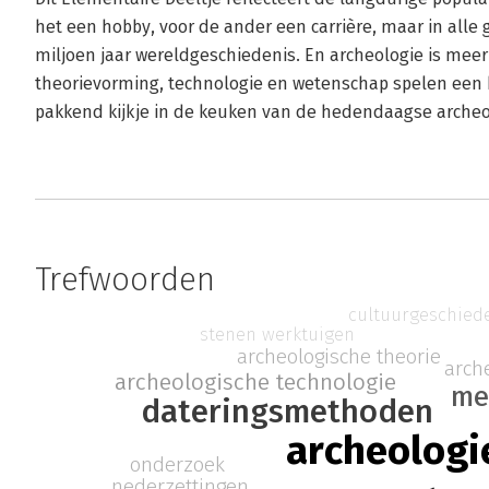
het een hobby, voor de ander een carrière, maar in alle
miljoen jaar wereldgeschiedenis. En archeologie is mee
theorievorming, technologie en wetenschap spelen een b
pakkend kijkje in de keuken van de hedendaagse archeo
Trefwoorden
cultuurgeschied
stenen werktuigen
archeologische theorie
arch
archeologische technologie
me
dateringsmethoden
archeologi
onderzoek
nederzettingen