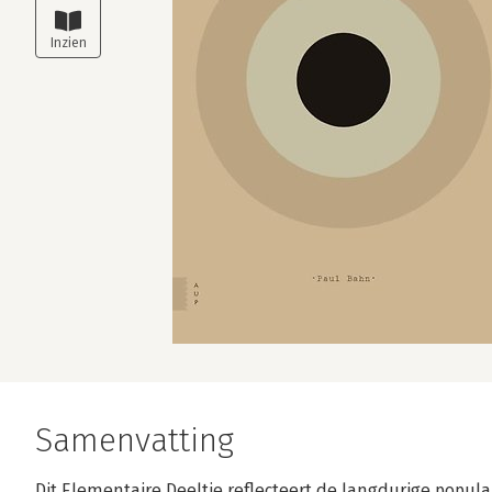
Samenvatting
Dit Elementaire Deeltje reflecteert de langdurige popular