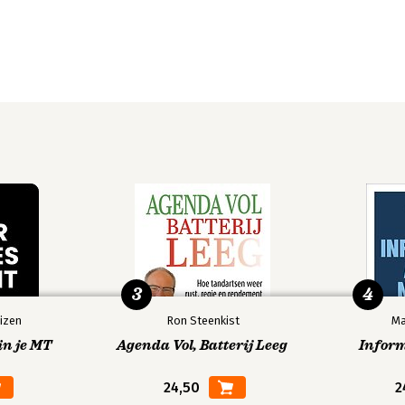
3
4
izen
Ron Steenkist
Ma
in je MT
Agenda Vol, Batterij Leeg
Infor
24,50
2