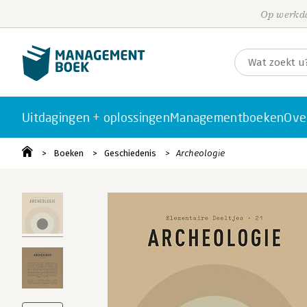
Op werkda
Uitdagingen + oplossingen
Managementboeken
Ove
Boeken
Geschiedenis
Archeologie