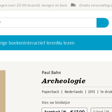
gen voor 23:00 besteld, morgen in huis
Gratis verzending
rige boeken
Interactief leren
Nu lezen
Paul Bahn
Archeologie
Paperback
Nederlands
2015
1e dru
Kies uw bindwijze
€ 15,00
Paperback | NL
E-book | NL