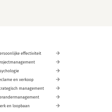
ersoonlijke effectiviteit
rojectmanagement
sychologie
eclame en verkoop
trategisch management
erandermanagement
erk en loopbaan