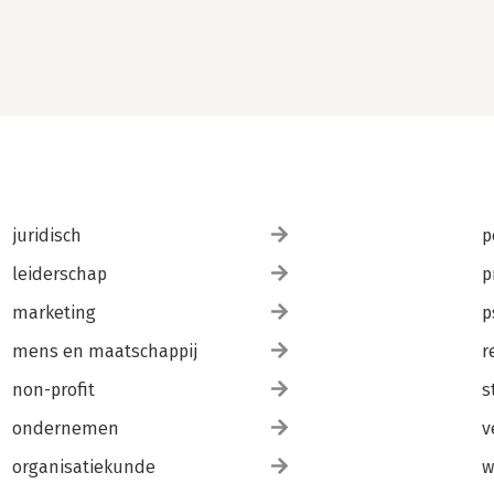
juridisch
p
leiderschap
p
marketing
p
mens en maatschappij
r
non-profit
s
ondernemen
v
organisatiekunde
w