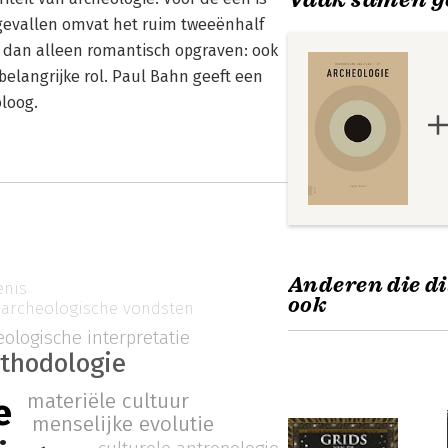
 gevallen omvat het ruim tweeënhalf
r dan alleen romantisch opgraven: ook
elangrijke rol. Paul Bahn geeft een
loog.
Anderen die di
enis
ook
archeologische vondsten
eologische interpretatie
thodologie
materiële cultuur
e
menselijke evolutie