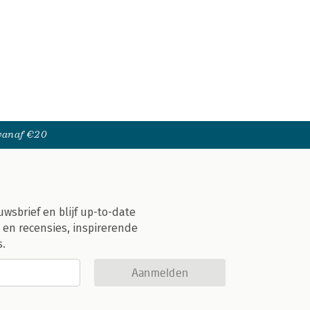
 vanaf €20
uwsbrief en blijf up-to-date
 en recensies, inspirerende
s.
Aanmelden