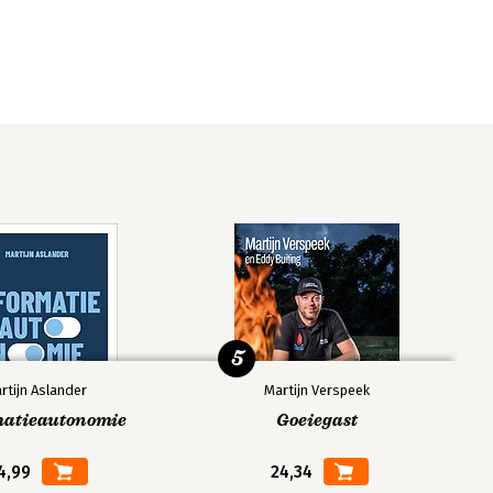
5
rtijn Aslander
Martijn Verspeek
matieautonomie
Goeiegast
4,99
24,34