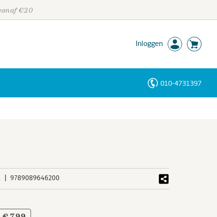
 vanaf €20
Inloggen
010-4731397
Personen
Trefwoorden
k
9789089646200
€ 7,99