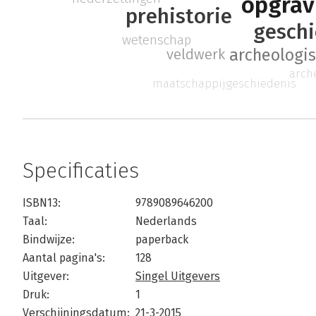
opgrav
prehistorie
geschi
wetenschap
archeologi
veldwerk
arch
maatschappijgeschiedenis
Specificaties
ISBN13:
9789089646200
Taal:
Nederlands
Bindwijze:
paperback
Aantal pagina's:
128
Uitgever:
Singel Uitgevers
Druk:
1
Verschijningsdatum:
21-3-2015