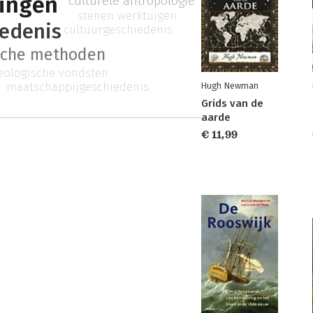
ingen
culturele antropologie
stenen werktuigen
edenis
cultuurgeschiedenis
sche methoden
eologische vondsten
maatschappijgeschiedenis
Hugh Newman
Grids van de
aarde
€ 11,99