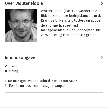
Over Wouter Fioole
Wouter Fioole (1981) verwonderde zich 
tijdens zijn studie bedrijfskunde aan de 
Erasmus Universiteit Rotterdam al over 
de enorme hoeveelheid 
managementstijlen en -concepten. Die 
verwondering is alleen maar groter 
geworden. Nu trainer en schrijver over 
het vergroten en verbreden van de 
Andere boeken door Wouter Fioole
effectiviteit van leiders: formele en 
informele.
Inhoudsopgave
Voorwoord
Inleiding
1. De manager: wel de schuld, niet de oorzaak?
1.1 Een-team-dus-een-manager-aanpak
1.2 De kritiek is niet onlogisch
1.3 Waarom vechten managers niet terug?
1.4 Een ander geluid: management opnieuw uitvinden
1.5 Het ontstaan van management