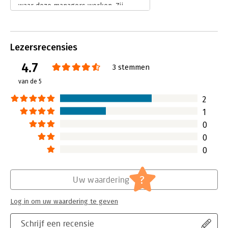
waar deze managers werken. Zij
binnen organisaties te vergroten
verzuimen het management in positie
te brengen. In zijn nieuwste boek,
Wat willen we nou van managers?
Lezersrecensies
(‘Op zoek naar de essentie van
organisaties’) laat hij zien hoe
4.7
3 stemmen
management weer waardevol kan
worden.
van de 5
Lees verder
2
1
0
0
0
?
Uw waardering
Log in om uw waardering te geven
Schrijf een recensie