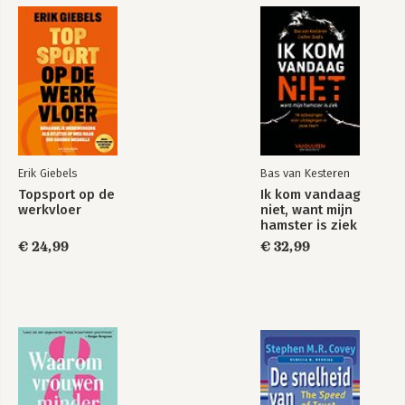
5.1 Is beter management mogelijk?
5.2 Weet je leidinggevende wat hij wil?
5.3 Signaleer tegenstrijdigheden
5.4 Management, leiderschap en ondernemerschap
5.5 Hypes, trends en veranderingen
5.6 Er is altijd management nodig
Epiloog
Bibliografie
Erik Giebels
Bas van Kesteren
Over de auteur
Topsport op de
Ik kom vandaag
Registreer uw boek
werkvloer
niet, want mijn
hamster is ziek
€ 24,99
€ 32,99