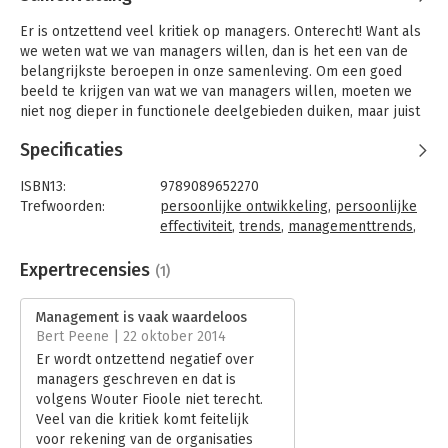
Er is ontzettend veel kritiek op managers. Onterecht! Want als
we weten wat we van managers willen, dan is het een van de
belangrijkste beroepen in onze samenleving. Om een goed
beeld te krijgen van wat we van managers willen, moeten we
niet nog dieper in functionele deelgebieden duiken, maar juist
weer naar het vakgebied als geheel kijken.
Specificaties
In dit boek beschrijft Wouter Fioole hoe u zich als manager
staande kunt houden binnen uw vakgebied. Hoe u kunt
ISBN13:
9789089652270
bijdragen aan een positievere beeldvorming. Hoe u zelf
Trefwoorden:
persoonlijke ontwikkeling
,
persoonlijke
effectief kunt worden ingezet. En hoe u het best kunt omgaan
effectiviteit
,
trends
,
managementtrends
,
met hypes en trends. Het helpt om de juiste vragen te stellen
hypes
,
positieve beeldvorming
aan directies, die vaak geen flauw benul hebben van wat ze nu
Taal:
Nederlands
Expertrecensies
(1)
eigenlijk van hun managers willen.
Bindwijze:
paperback
Aantal pagina's:
160
Management is vaak waardeloos
Het helpt om van management een effectieve laag te maken,
Uitgever:
Van Duuren Management
Bert Peene | 22 oktober 2014
die juist veel waarde toevoegt.
Druk:
1
Er wordt ontzettend negatief over
- Een boek dat de discussie over de essentie van organisaties
Verschijningsdatum:
17-9-2014
managers geschreven en dat is
aanzwengelt
volgens Wouter Fioole niet terecht.
- Dat handvatten geeft om een antwoord te vinden op de vraag:
Hoofdrubriek:
Algemeen management
Veel van die kritiek komt feitelijk
wat willen we nou van managers?
voor rekening van de organisaties
- Met als doel de toegevoegde waarde van management