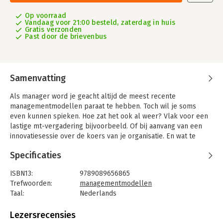
Op voorraad
Vandaag voor 21:00 besteld, zaterdag in huis
Gratis verzonden
Past door de brievenbus
Samenvatting
Als manager word je geacht altijd de meest recente
managementmodellen paraat te hebben. Toch wil je soms
even kunnen spieken. Hoe zat het ook al weer? Vlak voor een
lastige mt-vergadering bijvoorbeeld. Of bij aanvang van een
innovatiesessie over de koers van je organisatie. En wat te
doen als je collega onverwacht vragen stelt over je visie op
Specificaties
leren en veranderen? Dit boekje helpt je snel uit de brand.
Spiekboekje voor managers geeft overzicht op en inzicht in de
ISBN13:
9789089656865
99 belangrijkste managementmodellen. Geen ingewikkelde
Trefwoorden:
managementmodellen
omschrijvingen en complexe redeneringen, maar kort en
Taal:
Nederlands
krachtig zodat je direct de essentie weer weet als het erop
Bindwijze:
paperback
aankomt. Je bent immers manager en hebt aan een paar
Aantal pagina's:
240
Lezersrecensies
woorden al genoeg. Dus snel even spieken.