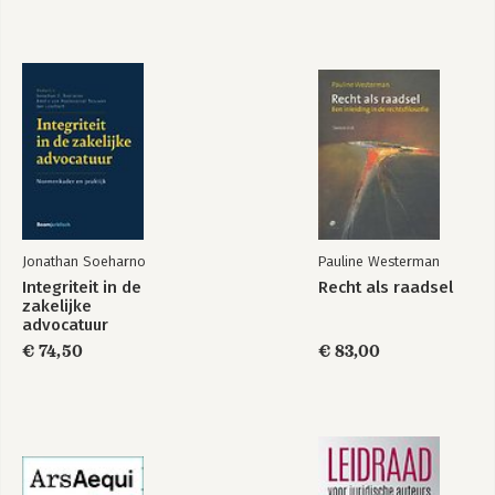
vernietigingsrechter 97
Dirk Knottenbelt & Thomas Stouten
A massive fire and a mass of confusion: Enka v Chubb and the
need for a fresh approach to the choice of law governing the
arbitration agreement 113
Johannes Koepp & David Turner
Licht aan en de deur op een kier in het gesloten stelsel van
het goederenrecht 131
François Koppenol
Jonathan Soeharno
Pauline Westerman
Alciato: over wijn en wijsheid 143
Integriteit in de
Recht als raadsel
Jacques Koppenol
zakelijke
advocatuur
Dubai’s conversion of court judgments into arbitral awards 151
€ 74,50
€ 83,00
Harold Koster
De eeuw van de vrouw 161
Heleen Mees & Cherlene Blankson
De termijnen voor de vordering tot vernietiging: fictie &
novum? 173