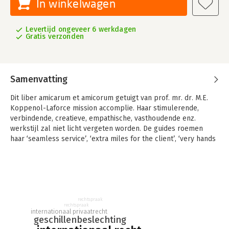
In winkelwagen
Levertijd ongeveer 6 werkdagen
Gratis verzonden
Samenvatting
Dit liber amicarum et amicorum getuigt van prof. mr. dr. M.E.
Koppenol-Laforce mission accomplie. Haar stimulerende,
verbindende, creatieve, empathische, vasthoudende enz.
werkstijl zal niet licht vergeten worden. De guides roemen
haar ‘seamless service’, ‘extra miles for the client’, ‘very hands
on’ en ‘fantastic analytical skills’. Hoezeer prof. mr. dr. M.E.
Koppenol-Laforce professionele stijl door haar directe
werkomgeving op prijs wordt gesteld, blijkt uit de maar liefst
37 bijdragen.
rechtspraak
rechtspraak
internationaal privaatrecht
geschillenbeslechting