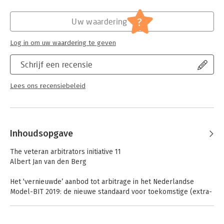
Hoofdrubriek:
Juridisch
Jongbloed:
Gedenkboeken/Feestbundels/LiberAmicor
?
Uw waardering
Log in om uw waardering te geven
Schrijf een recensie
Lees ons recensiebeleid
Inhoudsopgave
The veteran arbitrators initiative 11
Albert Jan van den Berg
Het ‘vernieuwde’ aanbod tot arbitrage in het Nederlandse
Model-BIT 2019: de nieuwe standaard voor toekomstige (extra-
EU) BITs? 15
Glenn Hoek & Maurits Boer