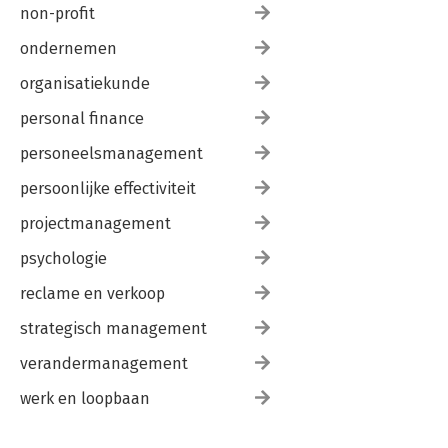
Peeters/Gatzen en de rechtsmacht van de Nederlandse
non-profit
rechter: causa finita est? 349
Marek Zilinsky
ondernemen
organisatiekunde
Over de auteurs 365
Publicatielijst 369
personal finance
personeelsmanagement
persoonlijke effectiviteit
projectmanagement
psychologie
reclame en verkoop
strategisch management
verandermanagement
werk en loopbaan