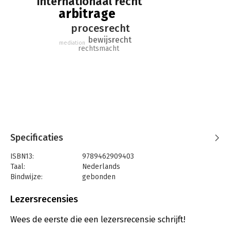
internationaal recht
arbitrage
procesrecht
bewijsrecht
mediation
rechtsmacht
Specificaties
ISBN13:
9789462909403
Taal:
Nederlands
Bindwijze:
gebonden
Aantal pagina's:
374
Uitgever:
Boom Juridische Uitgevers
Lezersrecensies
Druk:
1
Verschijningsdatum:
6-5-2021
Wees de eerste die een lezersrecensie schrijft!